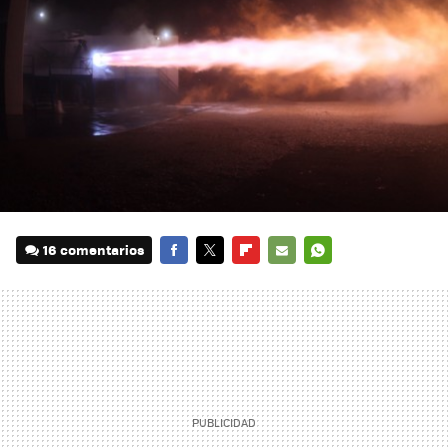
16 comentarios
FACEBOOK
TWITTER
FLIPBOARD
E-
WHATSAPP
MAIL