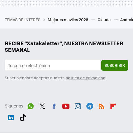
TEMAS DE INTERÉS
Mejores moviles 2026
Claude
Androi
RECIBE "Xatakaletter", NUESTRA NEWSLETTER
SEMANAL
SUSCRIBIR
Suscribiéndote aceptas nuestra
política de privacidad
Síguenos
Wh
Twit
Fac
You
Inst
Tele
RSS
Flip
ats
ter
ebo
tub
agr
gra
boa
Link
Tikt