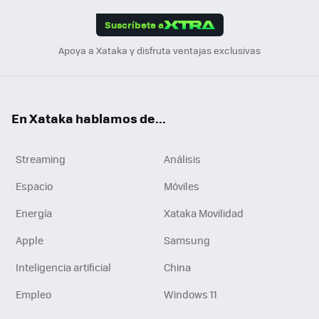
App
ok
e
am
m
rd
edI
ok
Suscríbete a
n
Apoya a Xataka y disfruta ventajas exclusivas
En Xataka hablamos de...
Streaming
Análisis
Espacio
Móviles
Energía
Xataka Movilidad
Apple
Samsung
Inteligencia artificial
China
Empleo
Windows 11