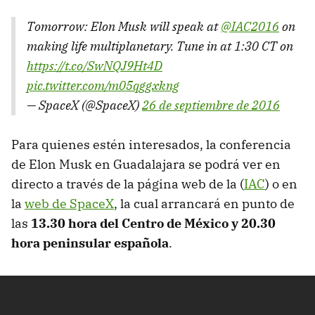
Tomorrow: Elon Musk will speak at
@IAC2016
on
making life multiplanetary. Tune in at 1:30 CT on
https://t.co/SwNQJ9Ht4D
pic.twitter.com/m05qggxkng
— SpaceX (@SpaceX)
26 de septiembre de 2016
Para quienes estén interesados, la conferencia
de Elon Musk en Guadalajara se podrá ver en
directo a través de la página web de la (
IAC
) o en
la
web de SpaceX
, la cual arrancará en punto de
las
13.30 hora del Centro de México y 20.30
hora peninsular española
.