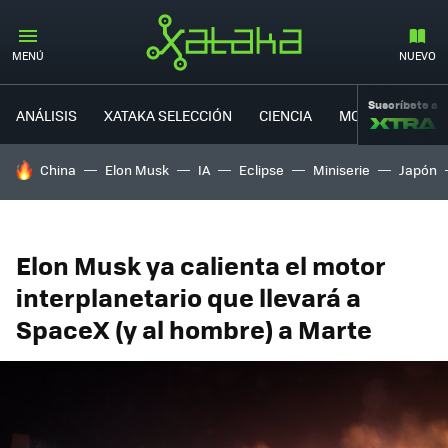
MENÚ
NUEVO
Suscríbete a
ANÁLISIS
XATAKA SELECCIÓN
CIENCIA
MOVILIDAD
HOY SE HABLA DE
China
Elon Musk
IA
Eclipse
Miniserie
Japón
Elon Musk ya calienta el motor
interplanetario que llevará a
SpaceX (y al hombre) a Marte