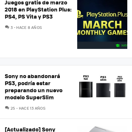
Juegos gratis de marzo
2018 en PlayStation Plus:
PS4, PS Vita y PS3
COMENTARIOS
3
HACE 8 AÑOS
Sony no abandonará
PS3, podría estar
preparando un nuevo
modelo SuperSlim
COMENTARIOS
25
HACE 13 AÑOS
[Actualizado] Sony