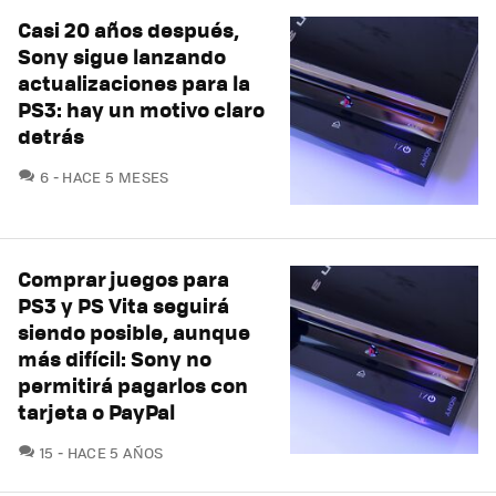
Casi 20 años después,
Sony sigue lanzando
actualizaciones para la
PS3: hay un motivo claro
detrás
COMENTARIOS
6
HACE 5 MESES
Comprar juegos para
PS3 y PS Vita seguirá
siendo posible, aunque
más difícil: Sony no
permitirá pagarlos con
tarjeta o PayPal
COMENTARIOS
15
HACE 5 AÑOS