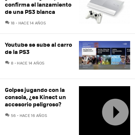
confirma el lanzamiento
de una PS3 blanca
COMENTARIOS
18
HACE 14 AÑOS
Youtube se sube al carro
de la PS3
COMENTARIOS
8
HACE 14 AÑOS
Golpes jugando con la
consola, ¿es Kinect un
accesorio peligroso?
COMENTARIOS
56
HACE 16 AÑOS