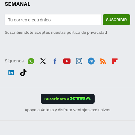
SEMANAL
SUSCRIBIR
Suscribiéndote aceptas nuestra
política de privacidad
Síguenos
Wh
Twit
Fac
You
Inst
Tele
RSS
Flip
ats
ter
ebo
tub
agr
gra
boa
Link
Tikt
App
ok
e
am
m
rd
edI
ok
Suscríbete a
n
Apoya a Xataka y disfruta ventajas exclusivas