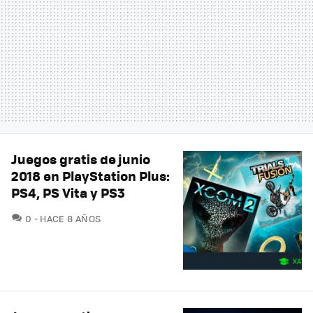
Juegos gratis de junio
2018 en PlayStation Plus:
PS4, PS Vita y PS3
COMENTARIOS
0
HACE 8 AÑOS