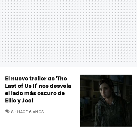
El nuevo trailer de 'The
Last of Us II' nos desvela
el lado más oscuro de
Ellie y Joel
COMENTARIOS
8
HACE 6 AÑOS