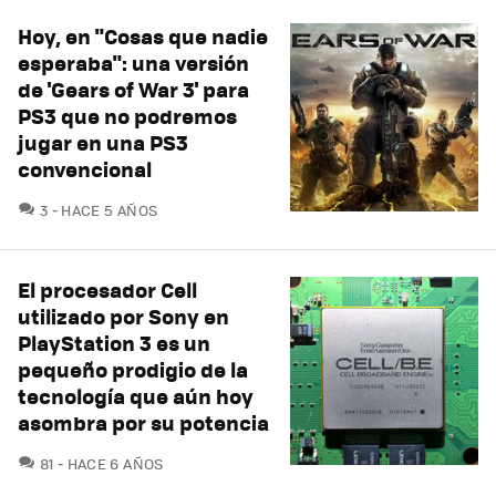
Hoy, en "Cosas que nadie
esperaba": una versión
de 'Gears of War 3' para
PS3 que no podremos
jugar en una PS3
convencional
COMENTARIOS
3
HACE 5 AÑOS
El procesador Cell
utilizado por Sony en
PlayStation 3 es un
pequeño prodigio de la
tecnología que aún hoy
asombra por su potencia
COMENTARIOS
81
HACE 6 AÑOS