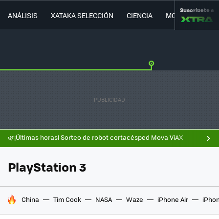
Suscríbete a
ANÁLISIS
XATAKA SELECCIÓN
CIENCIA
MOVILIDAD
🌿¡Últimas horas! Sorteo de robot cortacésped Mova ViAX
PlayStation 3
HOY SE HABLA DE
China
Tim Cook
NASA
Waze
iPhone Air
iPhon