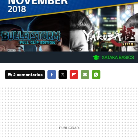
2 comentarios
FACEBOOK
TWITTER
FLIPBOARD
E-
WHATSAPP
MAIL