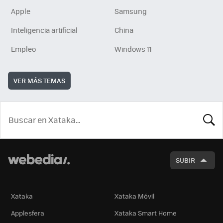
Apple
Samsung
Inteligencia artificial
China
Empleo
Windows 11
VER MÁS TEMAS
BUSCA
SUBIR
Xataka
Xataka Móvil
Applesfera
Xataka Smart Home