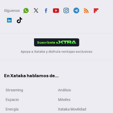
Síguenos
Wh
Twit
Fac
You
Inst
Tele
RSS
Flip
ats
ter
ebo
tub
agr
gra
boa
Link
Tikt
App
ok
e
am
m
rd
edI
ok
Suscríbete a
n
Apoya a Xataka y disfruta ventajas exclusivas
En Xataka hablamos de...
Streaming
Análisis
Espacio
Móviles
Energía
Xataka Movilidad