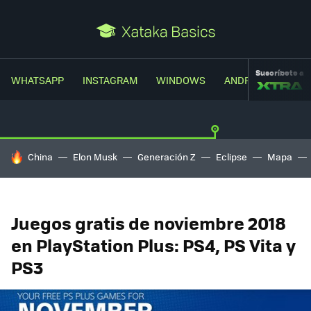
Suscríbete a
WHATSAPP
INSTAGRAM
WINDOWS
ANDROID
TRUC
HOY SE HABLA DE
China
Elon Musk
Generación Z
Eclipse
Mapa
Juegos gratis de noviembre 2018
en PlayStation Plus: PS4, PS Vita y
PS3