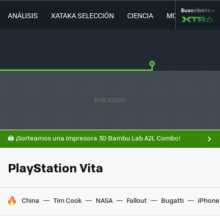
Suscríbete a
ANÁLISIS
XATAKA SELECCIÓN
CIENCIA
MOVILIDAD
🖨️ ¡Sorteamos una impresora 3D Bambu Lab A2L Combo!
PlayStation Vita
HOY SE HABLA DE
China
Tim Cook
NASA
Fallout
Bugatti
iPhone 