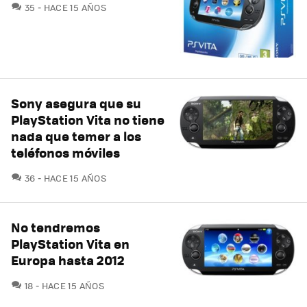
COMENTARIOS
35
HACE 15 AÑOS
Sony asegura que su
PlayStation Vita no tiene
nada que temer a los
teléfonos móviles
COMENTARIOS
36
HACE 15 AÑOS
No tendremos
PlayStation Vita en
Europa hasta 2012
COMENTARIOS
18
HACE 15 AÑOS