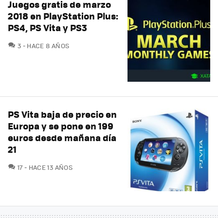
Juegos gratis de marzo
2018 en PlayStation Plus:
PS4, PS Vita y PS3
COMENTARIOS
3
HACE 8 AÑOS
PS Vita baja de precio en
Europa y se pone en 199
euros desde mañana día
21
COMENTARIOS
17
HACE 13 AÑOS