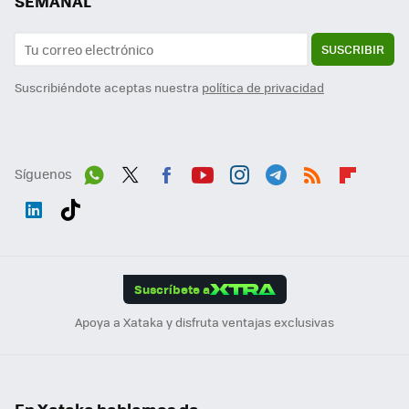
SEMANAL
SUSCRIBIR
Suscribiéndote aceptas nuestra
política de privacidad
Síguenos
Wh
Twit
Fac
You
Inst
Tele
RSS
Flip
ats
ter
ebo
tub
agr
gra
boa
Link
Tikt
App
ok
e
am
m
rd
edI
ok
Suscríbete a
n
Apoya a Xataka y disfruta ventajas exclusivas