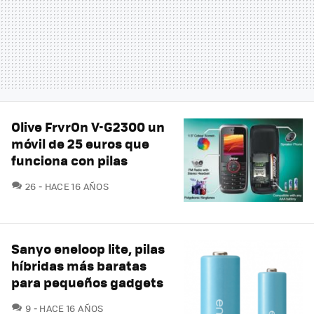
Olive FrvrOn V-G2300 un
móvil de 25 euros que
funciona con pilas
COMENTARIOS
26
HACE 16 AÑOS
Sanyo eneloop lite, pilas
híbridas más baratas
para pequeños gadgets
COMENTARIOS
9
HACE 16 AÑOS