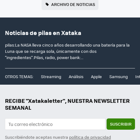
ARCHIVO DE NOTICIAS
Noticias de pilas en Xataka
pilas:La NASA lleva cinco años desarrollando una batería para la
Luna que se recarga sola, únicamente con dos
“ingredientes”.Pilas, radio, power bank:...
OTROS TEMAS:
Streaming
Análisis
Apple
Samsung
In
RECIBE "Xatakaletter", NUESTRA NEWSLETTER
SEMANAL
SUSCRIBIR
Suscribiéndote aceptas nuestra
política de privacidad