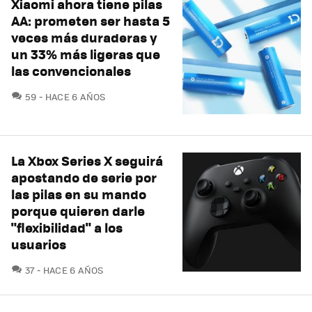
Xiaomi ahora tiene pilas
AA: prometen ser hasta 5
veces más duraderas y
un 33% más ligeras que
las convencionales
COMENTARIOS
59
HACE 6 AÑOS
La Xbox Series X seguirá
apostando de serie por
las pilas en su mando
porque quieren darle
"flexibilidad" a los
usuarios
COMENTARIOS
37
HACE 6 AÑOS