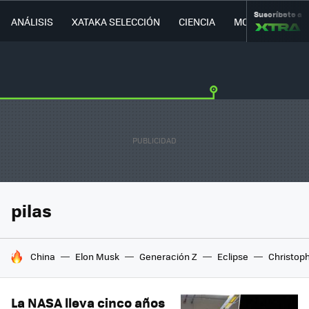
Suscríbete a
ANÁLISIS
XATAKA SELECCIÓN
CIENCIA
MOVILIDAD
pilas
HOY SE HABLA DE
China
Elon Musk
Generación Z
Eclipse
Christop
La NASA lleva cinco años