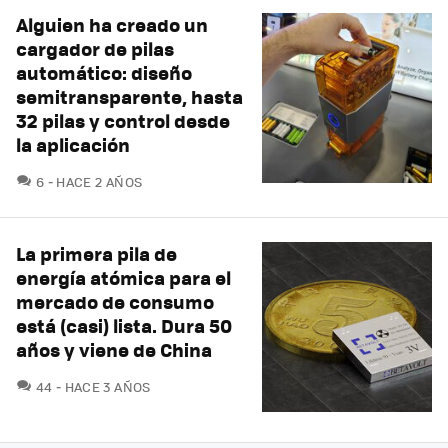
Alguien ha creado un
cargador de pilas
automático: diseño
semitransparente, hasta
32 pilas y control desde
la aplicación
COMENTARIOS
6
HACE 2 AÑOS
La primera pila de
energía atómica para el
mercado de consumo
está (casi) lista. Dura 50
años y viene de China
COMENTARIOS
44
HACE 3 AÑOS