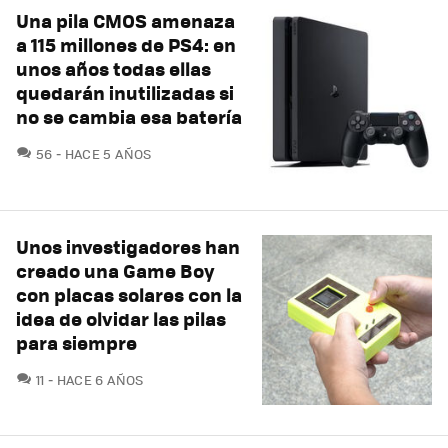
Una pila CMOS amenaza
a 115 millones de PS4: en
unos años todas ellas
quedarán inutilizadas si
no se cambia esa batería
COMENTARIOS
56
HACE 5 AÑOS
Unos investigadores han
creado una Game Boy
con placas solares con la
idea de olvidar las pilas
para siempre
COMENTARIOS
11
HACE 6 AÑOS