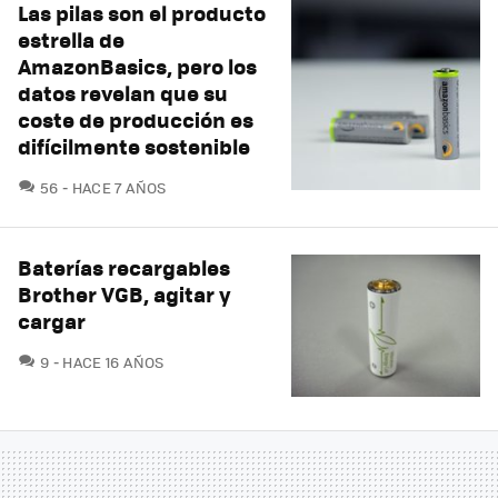
Las pilas son el producto
estrella de
AmazonBasics, pero los
datos revelan que su
coste de producción es
difícilmente sostenible
COMENTARIOS
56
HACE 7 AÑOS
Baterías recargables
Brother VGB, agitar y
cargar
COMENTARIOS
9
HACE 16 AÑOS