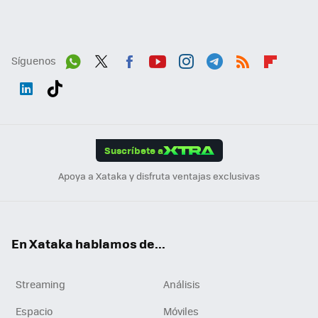
Síguenos
Wh
Twit
Fac
You
Inst
Tele
RSS
Flip
ats
ter
ebo
tub
agr
gra
boa
Link
Tikt
App
ok
e
am
m
rd
edI
ok
Suscríbete a
n
Apoya a Xataka y disfruta ventajas exclusivas
En Xataka hablamos de...
Streaming
Análisis
Espacio
Móviles