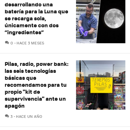
desarrollando una
batería para la Luna que
se recarga sola,
únicamente con dos
“ingredientes”
COMENTARIOS
0
HACE 3 MESES
Pilas, radio, power bank:
las seis tecnologías
básicas que
recomendamos para tu
propio "kit de
supervivencia" ante un
apagón
COMENTARIOS
3
HACE UN AÑO