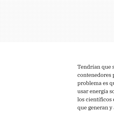
Tendrían que s
contenedores pa
problema es qu
usar energía so
los científico
que generan y