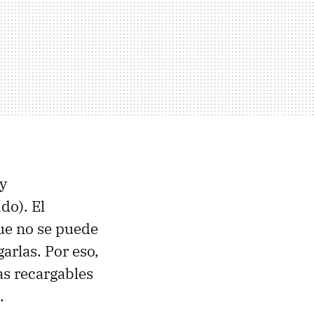
ay
do). El
ue no se puede
arlas. Por eso,
as recargables
l.