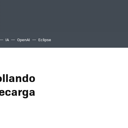
IA
OpenAI
Eclipse
ollando
recarga