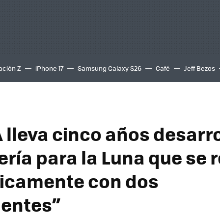
ación Z
iPhone 17
Samsung Galaxy S26
Café
Jeff Bezos
 lleva cinco años desarr
ería para la Luna que se 
nicamente con dos
ientes”