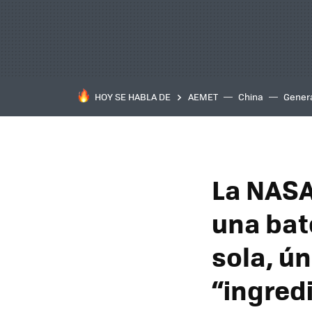
HOY SE HABLA DE
AEMET
China
Gener
La NASA
una bat
sola, ú
“ingred