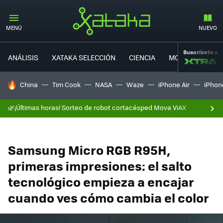
MENÚ
NUEVO
Suscríbete a
ANÁLISIS
XATAKA SELECCIÓN
CIENCIA
MOVILIDAD
HOY SE HABLA DE
China
Tim Cook
NASA
Waze
iPhone Air
iPhone
🌿¡Últimas horas! Sorteo de robot cortacésped Mova ViAX
Samsung Micro RGB R95H,
primeras impresiones: el salto
tecnológico empieza a encajar
cuando ves cómo cambia el color