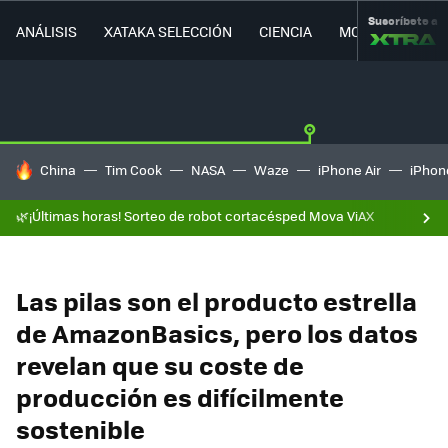
Suscríbete a
ANÁLISIS
XATAKA SELECCIÓN
CIENCIA
MOVILIDAD
HOY SE HABLA DE
China
Tim Cook
NASA
Waze
iPhone Air
iPhone
🌿¡Últimas horas! Sorteo de robot cortacésped Mova ViAX
Las pilas son el producto estrella
de AmazonBasics, pero los datos
revelan que su coste de
producción es difícilmente
sostenible