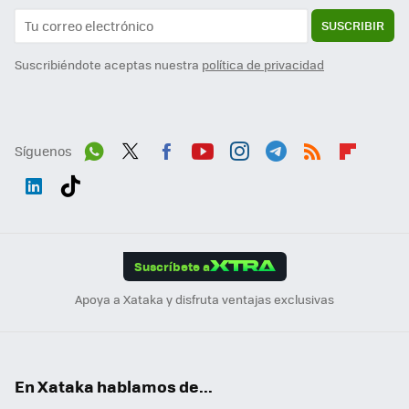
SUSCRIBIR
Suscribiéndote aceptas nuestra
política de privacidad
Síguenos
Wh
Twit
Fac
You
Inst
Tele
RSS
Flip
ats
ter
ebo
tub
agr
gra
boa
Link
Tikt
App
ok
e
am
m
rd
edI
ok
Suscríbete a
n
Apoya a Xataka y disfruta ventajas exclusivas
En Xataka hablamos de...