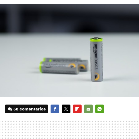
56 comentarios
FACEBOOK
TWITTER
FLIPBOARD
E-
WHATSAPP
MAIL