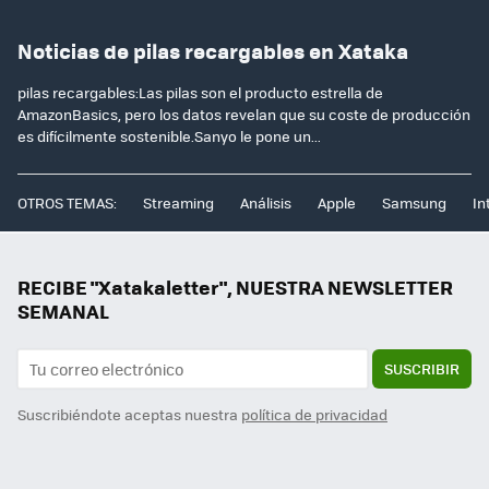
Noticias de pilas recargables en Xataka
pilas recargables:Las pilas son el producto estrella de
AmazonBasics, pero los datos revelan que su coste de producción
es difícilmente sostenible.Sanyo le pone un...
OTROS TEMAS:
Streaming
Análisis
Apple
Samsung
In
RECIBE "Xatakaletter", NUESTRA NEWSLETTER
SEMANAL
SUSCRIBIR
Suscribiéndote aceptas nuestra
política de privacidad