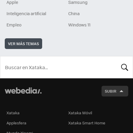
Apple
Samsung
Inteligencia artificial
China
Empleo
Windows 11
VER MÁS TEMAS
BUSCA
SUBIR
Xataka
Xataka Móvil
Applesfera
Xataka Smart Home
Mundo Xiaomi