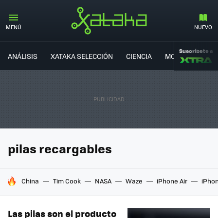
MENÚ
NUEVO
Suscríbete a
ANÁLISIS
XATAKA SELECCIÓN
CIENCIA
MOVILIDAD
pilas recargables
HOY SE HABLA DE
China
Tim Cook
NASA
Waze
iPhone Air
iPhon
Las pilas son el producto