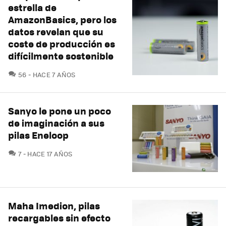
estrella de
AmazonBasics, pero los
datos revelan que su
coste de producción es
difícilmente sostenible
COMENTARIOS
56
HACE 7 AÑOS
Sanyo le pone un poco
de imaginación a sus
pilas Eneloop
COMENTARIOS
7
HACE 17 AÑOS
Maha Imedion, pilas
recargables sin efecto