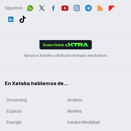
Síguenos
Wh
Twit
Fac
You
Inst
Tele
RSS
Flip
ats
ter
ebo
tub
agr
gra
boa
Link
Tikt
App
ok
e
am
m
rd
edI
ok
Suscríbete a
n
Apoya a Xataka y disfruta ventajas exclusivas
En Xataka hablamos de...
Streaming
Análisis
Espacio
Móviles
Energía
Xataka Movilidad