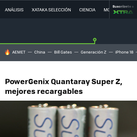
Suscríbete a
ANÁLISIS
XATAKA SELECCIÓN
CIENCIA
MOVILIDAD
HOY SE HABLA DE
AEMET
China
Bill Gates
Generación Z
iPhone 18
PowerGenix Quantaray Super Z,
mejores recargables