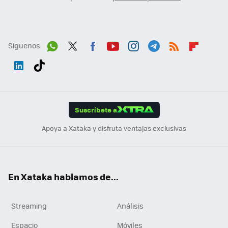
Síguenos
Wh
Twit
Fac
You
Inst
Tele
RSS
Flip
ats
ter
ebo
tub
agr
gra
boa
Link
Tikt
App
ok
e
am
m
rd
edI
ok
Suscríbete a
n
Apoya a Xataka y disfruta ventajas exclusivas
En Xataka hablamos de...
Streaming
Análisis
Espacio
Móviles