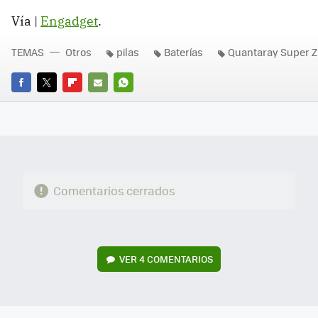
Vía |
Engadget
.
TEMAS
Otros
pilas
Baterías
Quantaray Super Z
FACEBOOK
TWITTER
FLIPBOARD
E-
WHATSAPP
MAIL
Comentarios cerrados
VER
4 COMENTARIOS