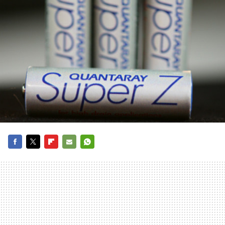
FACEBOOK
TWITTER
FLIPBOARD
E-
WHATSAPP
MAIL