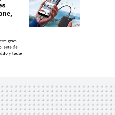
es
one,
 con gran
, este de
dito y tiene