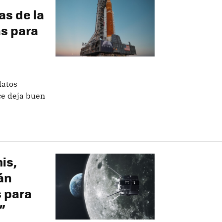
as de la
s para
datos
ce deja buen
is,
án
 para
”