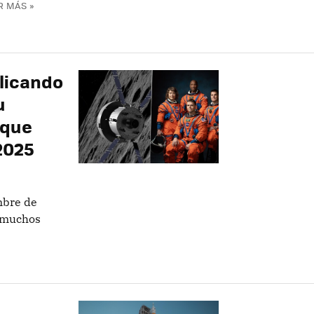
R MÁS »
plicando
u
 que
2025
mbre de
o muchos