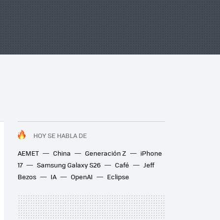
HOY SE HABLA DE
AEMET
China
Generación Z
iPhone
17
Samsung Galaxy S26
Café
Jeff
Bezos
IA
OpenAI
Eclipse