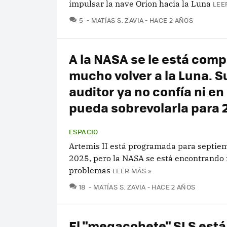
impulsar la nave Orion hacia la Luna
LEE
COMENTARIOS
5
MATÍAS S. ZAVIA
HACE 2 AÑOS
A la NASA se le está com
mucho volver a la Luna. S
auditor ya no confía ni en
pueda sobrevolarla para 
ESPACIO
Artemis II está programada para septie
2025, pero la NASA se está encontrand
problemas
LEER MÁS »
COMENTARIOS
18
MATÍAS S. ZAVIA
HACE 2 AÑOS
El "megacohete" SLS está