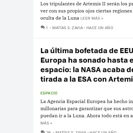
Los tripulantes de Artemis II serán los 
ver con sus propios ojos ciertas regiones
oculta de la Luna
LEER MÁS »
COMENTARIOS
1
MATÍAS S. ZAVIA
HACE UN AÑO
La última bofetada de EE
Europa ha sonado hasta e
espacio: la NASA acaba d
tirada a la ESA con Artem
ESPACIO
La Agencia Espacial Europea ha hecho i
millonarias para garantizar que sus ast
puedan ir a la Luna. Ahora todo está en a
MÁS »
COMENTARIOS
26
MATÍAS S. ZAVIA
HACE UN AÑO