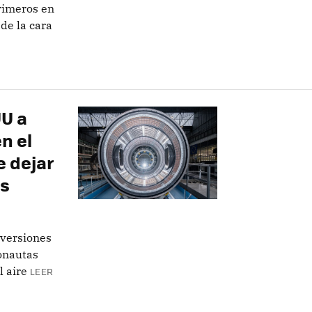
primeros en
 de la cara
UU a
n el
e dejar
is
nversiones
ronautas
l aire
LEER