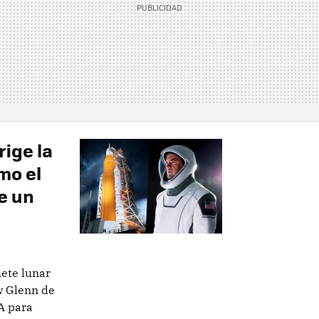
ige la
mo el
e un
hete lunar
w Glenn de
A para