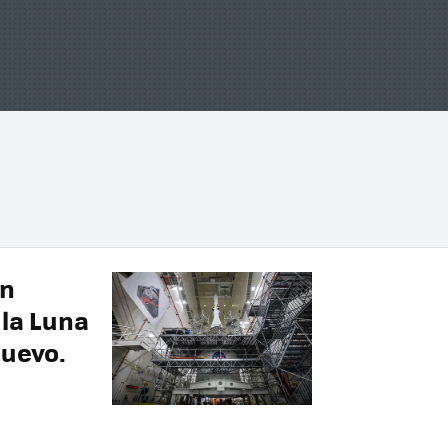
on
 la Luna
nuevo.