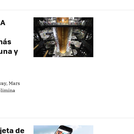
SA
más
una y
ay, Mars
elimina
jeta de