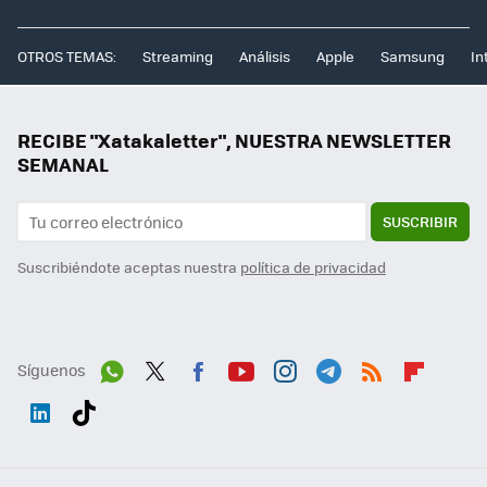
OTROS TEMAS:
Streaming
Análisis
Apple
Samsung
In
RECIBE "Xatakaletter", NUESTRA NEWSLETTER
SEMANAL
SUSCRIBIR
Suscribiéndote aceptas nuestra
política de privacidad
Síguenos
Wh
Twit
Fac
You
Inst
Tele
RSS
Flip
ats
ter
ebo
tub
agr
gra
boa
Link
Tikt
App
ok
e
am
m
rd
edI
ok