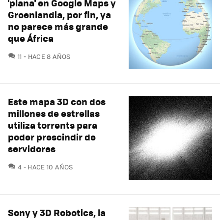
'plana' en Google Maps y
Groenlandia, por fin, ya
no parece más grande
que África
COMENTARIOS
11
HACE 8 AÑOS
Este mapa 3D con dos
millones de estrellas
utiliza torrents para
poder prescindir de
servidores
COMENTARIOS
4
HACE 10 AÑOS
Sony y 3D Robotics, la