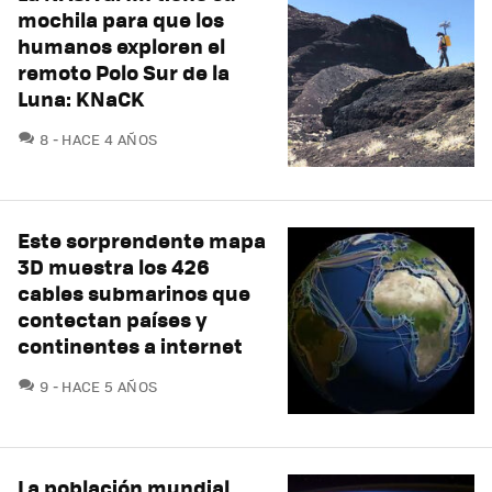
mochila para que los
humanos exploren el
remoto Polo Sur de la
Luna: KNaCK
COMENTARIOS
8
HACE 4 AÑOS
Este sorprendente mapa
3D muestra los 426
cables submarinos que
contectan países y
continentes a internet
COMENTARIOS
9
HACE 5 AÑOS
La población mundial