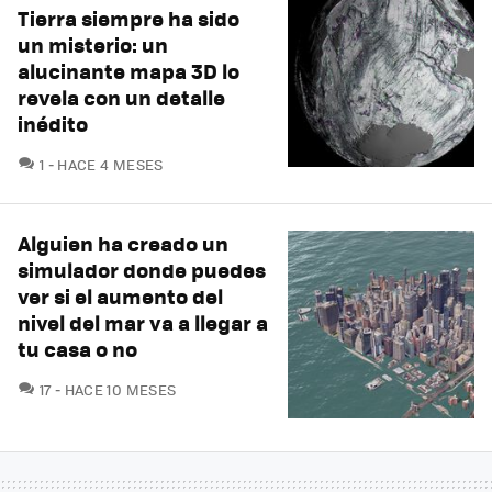
Tierra siempre ha sido
un misterio: un
alucinante mapa 3D lo
revela con un detalle
inédito
COMENTARIOS
1
HACE 4 MESES
Alguien ha creado un
simulador donde puedes
ver si el aumento del
nivel del mar va a llegar a
tu casa o no
COMENTARIOS
17
HACE 10 MESES