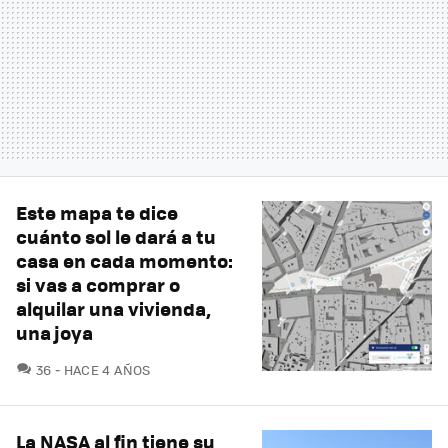
Este mapa te dice
cuánto sol le dará a tu
casa en cada momento:
si vas a comprar o
alquilar una vivienda,
una joya
COMENTARIOS
36
HACE 4 AÑOS
La NASA al fin tiene su