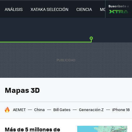
Suscríbete a
ANÁLISIS
XATAKA SELECCIÓN
CIENCIA
MOVILIDAD
Mapas 3D
HOY SE HABLA DE
AEMET
China
Bill Gates
Generación Z
iPhone 18
Más de 5 millones de