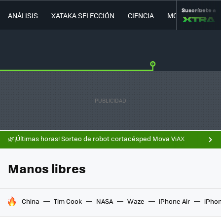
Suscríbete a
ANÁLISIS
XATAKA SELECCIÓN
CIENCIA
MOVILIDAD
🌿¡Últimas horas! Sorteo de robot cortacésped Mova ViAX
Manos libres
HOY SE HABLA DE
China
Tim Cook
NASA
Waze
iPhone Air
iPhon