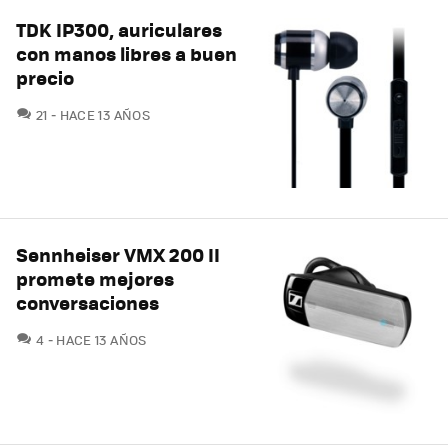
TDK IP300, auriculares
con manos libres a buen
precio
COMENTARIOS
21
HACE 13 AÑOS
Sennheiser VMX 200 II
promete mejores
conversaciones
COMENTARIOS
4
HACE 13 AÑOS