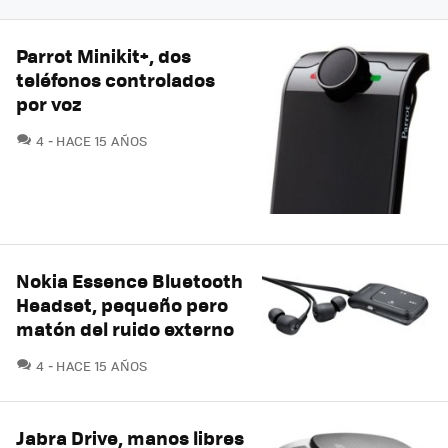
Parrot Minikit+, dos
teléfonos controlados
por voz
COMENTARIOS
4
HACE 15 AÑOS
Nokia Essence Bluetooth
Headset, pequeño pero
matón del ruido externo
COMENTARIOS
4
HACE 15 AÑOS
Jabra Drive, manos libres