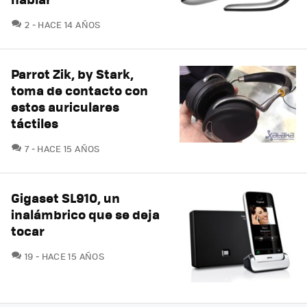
COMENTARIOS
2
HACE 14 AÑOS
Parrot Zik, by Stark,
toma de contacto con
estos auriculares
táctiles
COMENTARIOS
7
HACE 15 AÑOS
Gigaset SL910, un
inalámbrico que se deja
tocar
COMENTARIOS
19
HACE 15 AÑOS