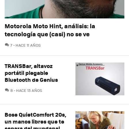
Motorola Moto Hint, análisis: la
tecnología que (casi) no se ve
COMENTARIOS
7
HACE 11 AÑOS
TRANSBar, altavoz
portátil plegable
Bluetooth de Genius
COMENTARIOS
8
HACE 13 AÑOS
Bose QuietComfort 20s,
un manos libres que te
separa del mundanal