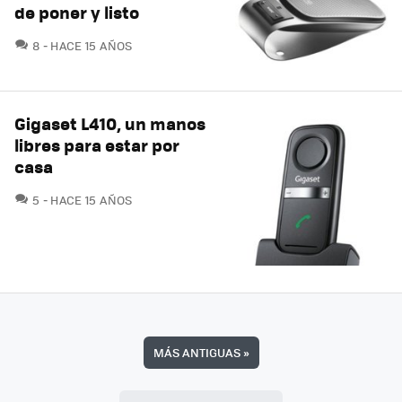
de poner y listo
COMENTARIOS
8
HACE 15 AÑOS
Gigaset L410, un manos
libres para estar por
casa
COMENTARIOS
5
HACE 15 AÑOS
MÁS ANTIGUAS
»