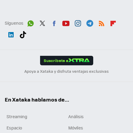
Síguenos
Wh
Twit
Fac
You
Inst
Tele
RSS
Flip
ats
ter
ebo
tub
agr
gra
boa
Link
Tikt
App
ok
e
am
m
rd
edI
ok
Suscríbete a
n
Apoya a Xataka y disfruta ventajas exclusivas
En Xataka hablamos de...
Streaming
Análisis
Espacio
Móviles