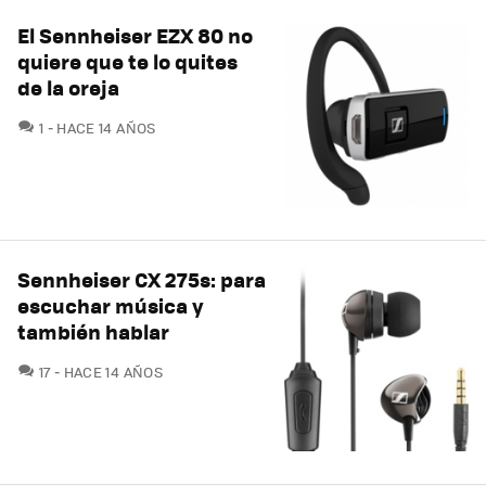
El Sennheiser EZX 80 no
quiere que te lo quites
de la oreja
COMENTARIOS
1
HACE 14 AÑOS
Sennheiser CX 275s: para
escuchar música y
también hablar
COMENTARIOS
17
HACE 14 AÑOS