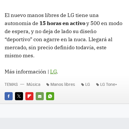
El nuevo manos libres de LG tiene una
autonomía de
15 horas en activo
y 500 en modo
de espera, y no deja de lado su diseño
“deportivo” con agarre en la nuca. Llegará al
mercado, sin precio definido todavía, este
mismo mes.
Más información |
LG
.
TEMAS
Música
Manos libres
LG
LG Tone+
FACEBOOK
TWITTER
FLIPBOARD
E-
WHATSAPP
MAIL