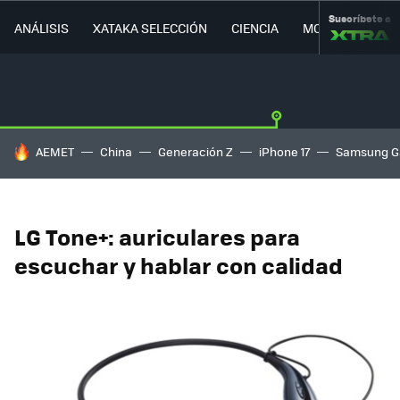
Suscríbete a
ANÁLISIS
XATAKA SELECCIÓN
CIENCIA
MOVILIDAD
HOY SE HABLA DE
AEMET
China
Generación Z
iPhone 17
Samsung G
LG Tone+: auriculares para
escuchar y hablar con calidad