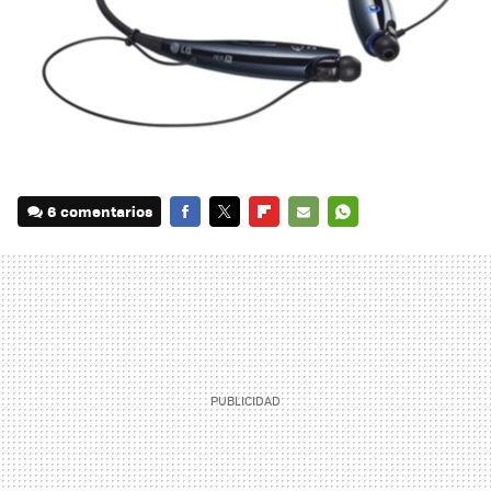
6 comentarios
FACEBOOK
TWITTER
FLIPBOARD
E-
WHATSAPP
MAIL