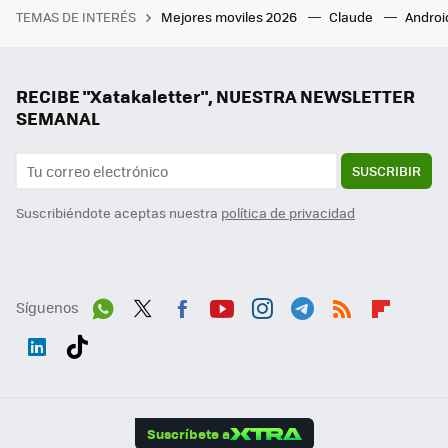
TEMAS DE INTERÉS
Mejores moviles 2026
Claude
Androi
RECIBE "Xatakaletter", NUESTRA NEWSLETTER
SEMANAL
SUSCRIBIR
Suscribiéndote aceptas nuestra
política de privacidad
Síguenos
Wh
Twit
Fac
You
Inst
Tele
RSS
Flip
ats
ter
ebo
tub
agr
gra
boa
Link
Tikt
App
ok
e
am
m
rd
edI
ok
Suscríbete a
n