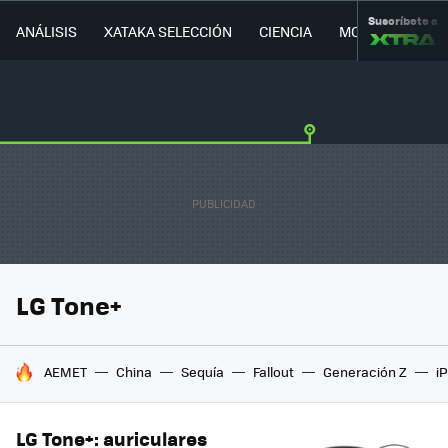
Suscríbete a
ANÁLISIS
XATAKA SELECCIÓN
CIENCIA
MOVILIDAD
LG Tone+
HOY SE HABLA DE
AEMET
China
Sequía
Fallout
Generación Z
i
LG Tone+: auriculares