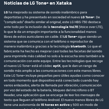
Noticias de LG Tone+ en Xataka
LG
ha mejorado su sistema de sonido inalámbrico para
deportistas y ha presentado en sociedad el nuevo
LG Tone+
. De
"complicado" diseño similar al original, este LG HBS-730 destaca
ante todo por la inclusión de la
tecnología VoLTE
(Voice over LTE),
lo que le da un empujón importante a la funcionalidad manos
libres de estos auriculares sin cable. El
LG Tone+
sigue siendo un
sistema que se comunica con el teléfono o reproductor de
manera inalámbrica gracias a la tecnología
bluetooth
. Lo que el
fabricante ha hecho es mejorar casi todas las facetas del sonido
para imprimirle más calidad no solo a la escucha sino también a la
comunicación con este equipo. Entre las tecnologías que recoge
el nuevo LG Tone+ está el códec
aptX
, que le dan un rango de
sonido más amplio a las comunicaciones con este manos libres.
Este LG Tone+ incluye pequeñas pero útiles ayudas como conocer
en todo momento qué dispositivo está conectado cuando hay
varios enlazados, alerta de llamada por vibración, comunicación
por voz del estado de la batería, bloqueo del micrófono o BT
Reader, una aplicación que se encarga de leer los mensajes de
texto que lleguen al teléfono Android. El nuevo manos libres de LG
tiene una autonomía de
15 horas en activo
y 500 en modo de