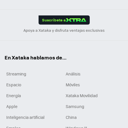
ats
ter
ebo
tub
agr
gra
boa
Link
Tikt
App
ok
e
am
m
rd
edI
ok
Suscríbete a
n
Apoya a Xataka y disfruta ventajas exclusivas
En Xataka hablamos de...
Streaming
Análisis
Espacio
Móviles
Energía
Xataka Movilidad
Apple
Samsung
Inteligencia artificial
China