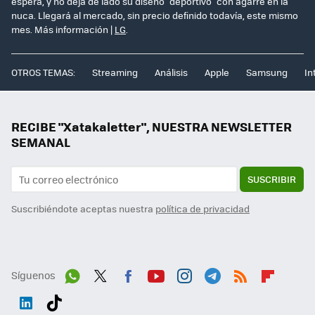
espera, y no deja de lado su diseño "deportivo" con agarre en la
nuca. Llegará al mercado, sin precio definido todavía, este mismo
mes. Más información |
LG
.
OTROS TEMAS:
Streaming
Análisis
Apple
Samsung
In
RECIBE "Xatakaletter", NUESTRA NEWSLETTER
SEMANAL
SUSCRIBIR
Suscribiéndote aceptas nuestra
política de privacidad
Síguenos
Wh
Twit
Fac
You
Inst
Tele
RSS
Flip