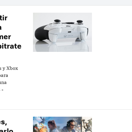
tir
a
imer
bitrate
s y Xbox
para
 una
 »
s,
arlo