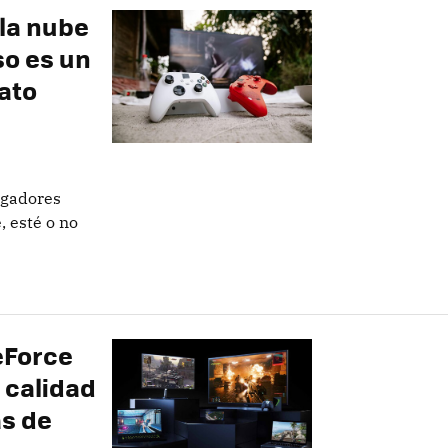
 la nube
so es un
mato
ugadores
, esté o no
GeForce
 calidad
as de