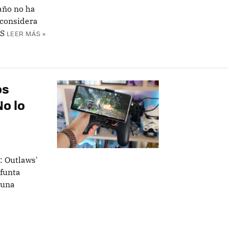
año no ha
 considera
OS
LEER MÁS »
os
o lo
: Outlaws'
funta
 una