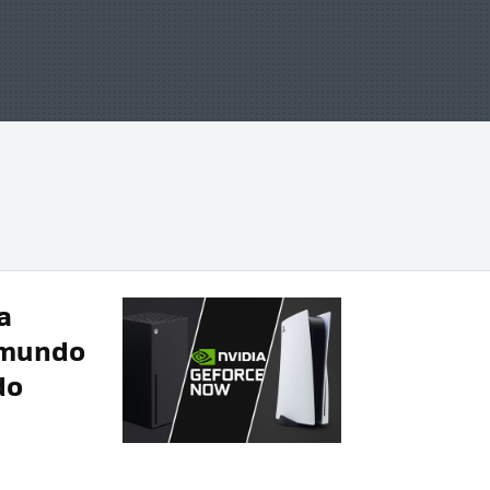
a
 mundo
do