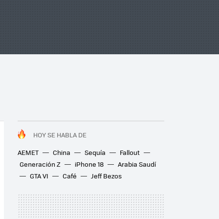
HOY SE HABLA DE
AEMET
China
Sequía
Fallout
Generación Z
iPhone 18
Arabia Saudí
GTA VI
Café
Jeff Bezos