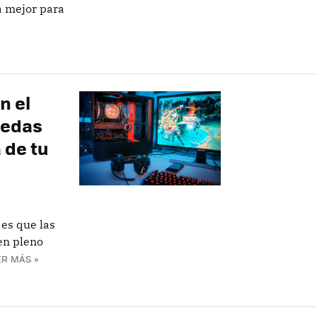
a mejor para
n el
uedas
 de tu
es que las
en pleno
ER MÁS »