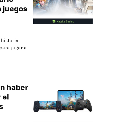
s juegos
historia,
para jugar a
an haber
 el
s