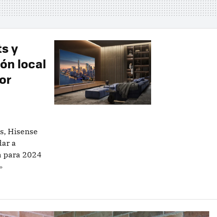
ts y
ón local
or
s, Hisense
dar a
ia para 2024
»