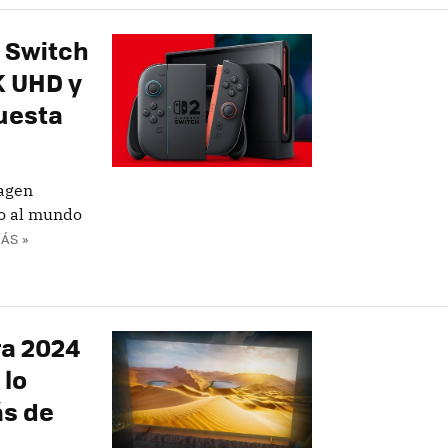
a Switch
4K UHD y
puesta
magen
do al mundo
ÁS »
ra 2024
 lo
ás de