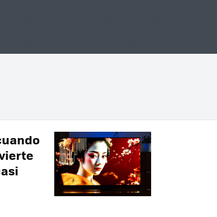
 cuando
vierte
casi