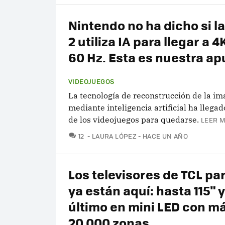
Nintendo no ha dicho si l
2 utiliza IA para llegar a 
60 Hz. Esta es nuestra a
VIDEOJUEGOS
La tecnología de reconstrucción de la i
mediante inteligencia artificial ha llega
de los videojuegos para quedarse.
LEER M
COMENTARIOS
12
LAURA LÓPEZ
HACE UN AÑO
Los televisores de TCL pa
ya están aquí: hasta 115" y
último en mini LED con m
20.000 zonas