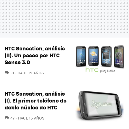
HTC Sensation, análisis
(II). Un paseo por HTC
Sense 3.0
COMENTARIOS
18
HACE 15 AÑOS
HTC Sensation, análisis
(I). El primer teléfono de
doble núcleo de HTC
COMENTARIOS
47
HACE 15 AÑOS