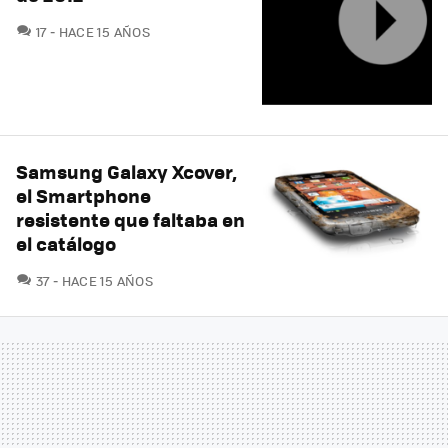
COMENTARIOS
17
HACE 15 AÑOS
Samsung Galaxy Xcover,
el Smartphone
resistente que faltaba en
el catálogo
COMENTARIOS
37
HACE 15 AÑOS