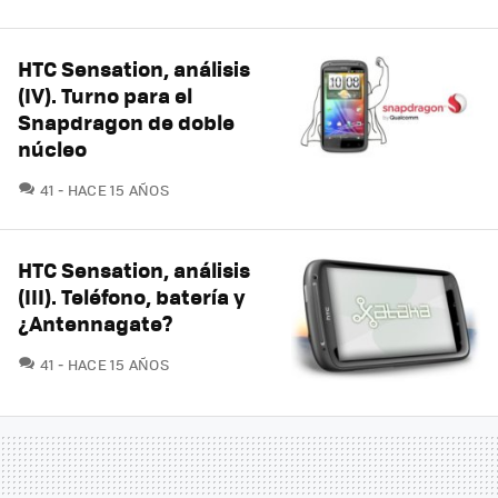
HTC Sensation, análisis
(IV). Turno para el
Snapdragon de doble
núcleo
COMENTARIOS
41
HACE 15 AÑOS
HTC Sensation, análisis
(III). Teléfono, batería y
¿Antennagate?
COMENTARIOS
41
HACE 15 AÑOS