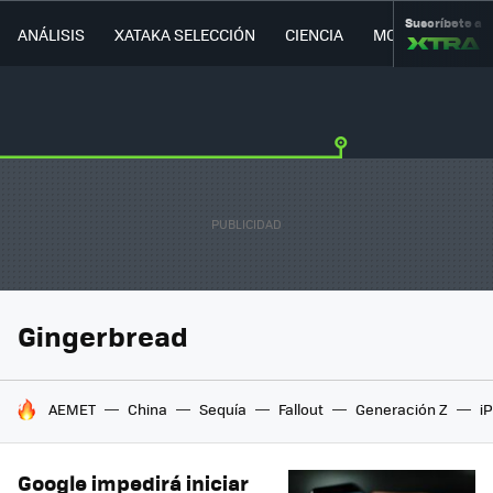
Suscríbete a
ANÁLISIS
XATAKA SELECCIÓN
CIENCIA
MOVILIDAD
Gingerbread
HOY SE HABLA DE
AEMET
China
Sequía
Fallout
Generación Z
i
Google impedirá iniciar