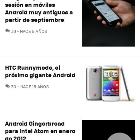
sesión en móviles
Android muy antiguos a
partir de septiembre
COMENTARIOS
36
HACE 5 AÑOS
HTC Runnymede, el
próximo gigante Android
COMENTARIOS
30
HACE 15 AÑOS
Android Gingerbread
para Intel Atom en enero
de 2012