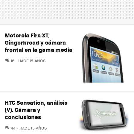
Motorola Fire XT,
Gingerbread y cámara
frontal en la gama media
COMENTARIOS
16
HACE 15 AÑOS
HTC Sensation, análisis
(V). Cámara y
conclusiones
COMENTARIOS
44
HACE 15 AÑOS