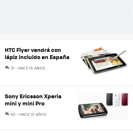
HTC Flyer vendrá con
lápiz incluido en España
COMENTARIOS
21
HACE 15 AÑOS
Sony Ericsson Xperia
mini y mini Pro
COMENTARIOS
65
HACE 15 AÑOS