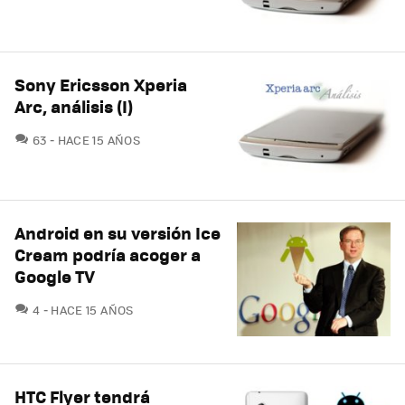
Sony Ericsson Xperia
Arc, análisis (I)
COMENTARIOS
63
HACE 15 AÑOS
Android en su versión Ice
Cream podría acoger a
Google TV
COMENTARIOS
4
HACE 15 AÑOS
HTC Flyer tendrá