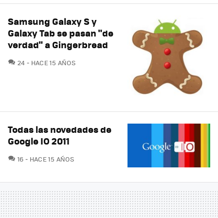
Samsung Galaxy S y
Galaxy Tab se pasan "de
verdad" a Gingerbread
COMENTARIOS
24
HACE 15 AÑOS
Todas las novedades de
Google IO 2011
COMENTARIOS
16
HACE 15 AÑOS