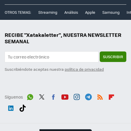
OTROS TEMAS:
Streaming
Análisis
Apple
Samsung
In
RECIBE "Xatakaletter", NUESTRA NEWSLETTER
SEMANAL
SUSCRIBIR
Suscribiéndote aceptas nuestra
política de privacidad
Síguenos
Wh
Twit
Fac
You
Inst
Tele
RSS
Flip
ats
ter
ebo
tub
agr
gra
boa
Link
Tikt
App
ok
e
am
m
rd
edI
ok