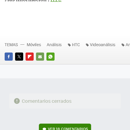
TEMAS
Móviles
Análisis
HTC
Videoanálisis
A
FACEBOOK
TWITTER
FLIPBOARD
E-
WHATSAPP
MAIL
Comentarios cerrados
VER
18 COMENTARIOS