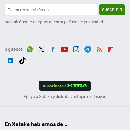
SUSCRIBIR
Suscribiéndote aceptas nuestra
política de privacidad
Síguenos
Wh
Twit
Fac
You
Inst
Tele
RSS
Flip
ats
ter
ebo
tub
agr
gra
boa
Link
Tikt
App
ok
e
am
m
rd
edI
ok
Suscríbete a
n
Apoya a Xataka y disfruta ventajas exclusivas
En Xataka hablamos de...