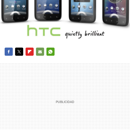
FACEBOOK
TWITTER
FLIPBOARD
E-
WHATSAPP
MAIL