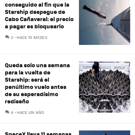
conseguido al fin que la
Starship despegue de
Cabo Cañaveral: el precio
a pagar es bloquearlo
COMENTARIOS
2
HACE 10 MESES
Queda solo una semana
para la vuelta de
Starship: será el
penúltimo vuelo antes
de su esperadísimo
rediseño
COMENTARIOS
4
HACE UN AÑO
SpaceX lleva 11 semanas