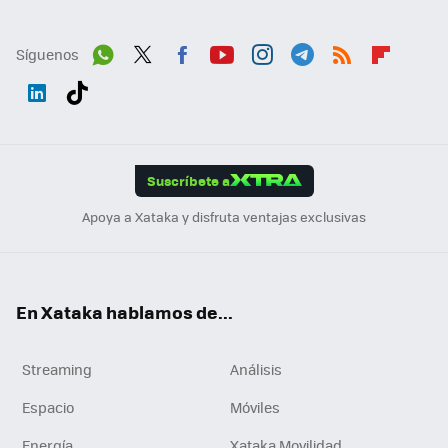
Síguenos
Wh
Twit
Fac
You
Inst
Tele
RSS
Flip
ats
ter
ebo
tub
agr
gra
boa
Link
Tikt
App
ok
e
am
m
rd
edI
ok
Suscríbete a
n
Apoya a Xataka y disfruta ventajas exclusivas
En Xataka hablamos de...
Streaming
Análisis
Espacio
Móviles
Energía
Xataka Movilidad