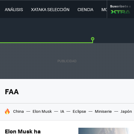
Suscríbete a
ANÁLISIS
XATAKA SELECCIÓN
CIENCIA
MOVILIDAD
FAA
HOY SE HABLA DE
China
Elon Musk
IA
Eclipse
Miniserie
Japón
Elon Musk ha