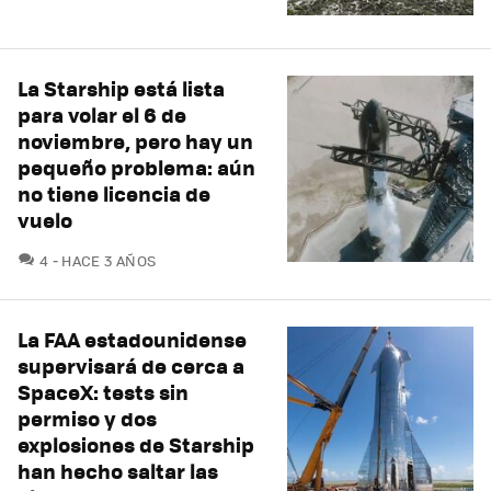
La Starship está lista
para volar el 6 de
noviembre, pero hay un
pequeño problema: aún
no tiene licencia de
vuelo
COMENTARIOS
4
HACE 3 AÑOS
La FAA estadounidense
supervisará de cerca a
SpaceX: tests sin
permiso y dos
explosiones de Starship
han hecho saltar las