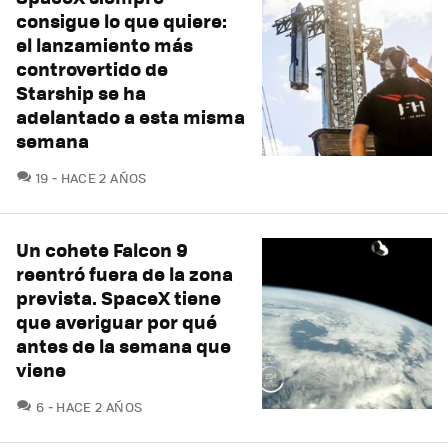
consigue lo que quiere:
el lanzamiento más
controvertido de
Starship se ha
adelantado a esta misma
semana
COMENTARIOS
19
HACE 2 AÑOS
Un cohete Falcon 9
reentró fuera de la zona
prevista. SpaceX tiene
que averiguar por qué
antes de la semana que
viene
COMENTARIOS
6
HACE 2 AÑOS