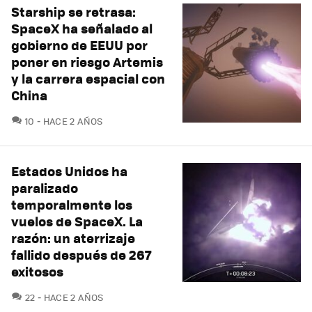
Starship se retrasa:
SpaceX ha señalado al
gobierno de EEUU por
poner en riesgo Artemis
y la carrera espacial con
China
COMENTARIOS
10
HACE 2 AÑOS
Estados Unidos ha
paralizado
temporalmente los
vuelos de SpaceX. La
razón: un aterrizaje
fallido después de 267
exitosos
COMENTARIOS
22
HACE 2 AÑOS