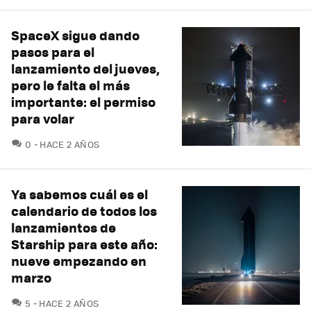
SpaceX sigue dando
pasos para el
lanzamiento del jueves,
pero le falta el más
importante: el permiso
para volar
COMENTARIOS
0
HACE 2 AÑOS
Ya sabemos cuál es el
calendario de todos los
lanzamientos de
Starship para este año:
nueve empezando en
marzo
COMENTARIOS
5
HACE 2 AÑOS