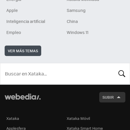
Apple
Samsung
Inteligencia artificial
China
Empleo
Windows 11
VER MÁS TEMAS
BUSCA
SUBIR
Xataka
Xataka Móvil
Applesfera
Xataka Smart Home