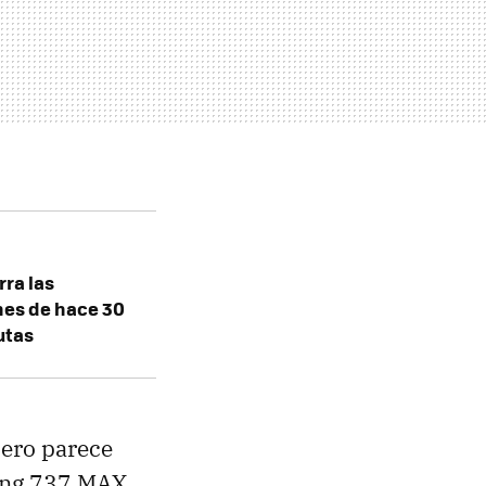
rra las
nes de hace 30
utas
pero parece
eing 737 MAX