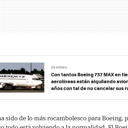
EN XATAKA
Con tantos Boeing 737 MAX en tie
aerolíneas están alquilando avio
años con tal de no cancelar sus r
ha sido de lo más rocambolesco para Boeing, 
o todo está volviendo a la normalidad. El Bo