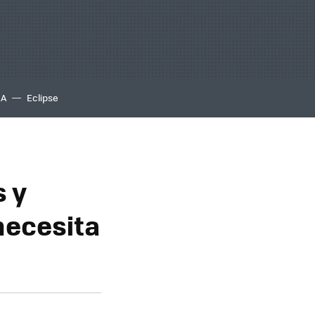
IA
Eclipse
s y
necesita