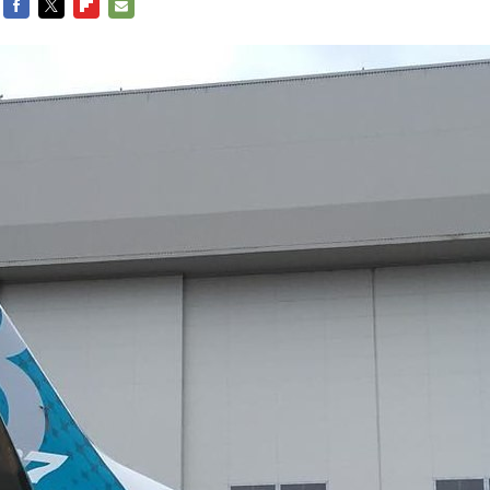
FACEBOOK
TWITTER
FLIPBOARD
E-
MAIL