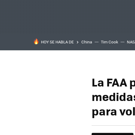
HOY SE HABLA DE
China
Tim Cook
NAS
La FAA 
medidas
para vol