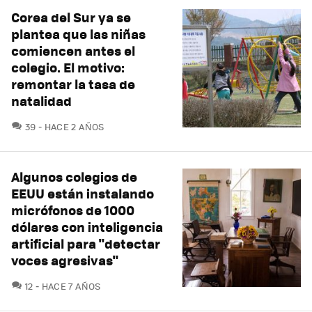
Corea del Sur ya se
plantea que las niñas
comiencen antes el
colegio. El motivo:
remontar la tasa de
natalidad
COMENTARIOS
39
HACE 2 AÑOS
Algunos colegios de
EEUU están instalando
micrófonos de 1000
dólares con inteligencia
artificial para "detectar
voces agresivas"
COMENTARIOS
12
HACE 7 AÑOS