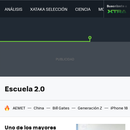
Suscríbete a
ANÁLISIS
XATAKA SELECCIÓN
CIENCIA
MOVILIDAD
Escuela 2.0
HOY SE HABLA DE
AEMET
China
Bill Gates
Generación Z
iPhone 18
Uno de los mayores