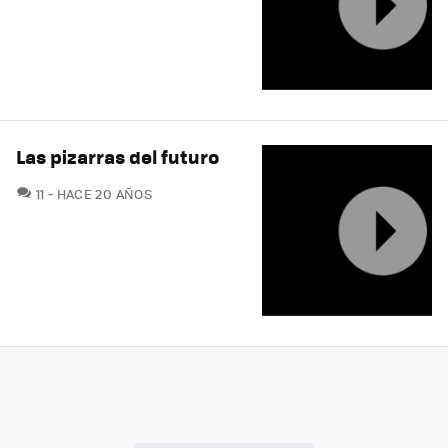
Las pizarras del futuro
COMENTARIOS
11
HACE 20 AÑOS