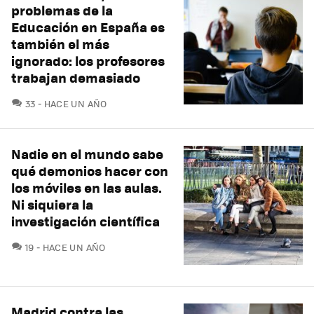
problemas de la
Educación en España es
también el más
ignorado: los profesores
trabajan demasiado
COMENTARIOS
33
HACE UN AÑO
Nadie en el mundo sabe
qué demonios hacer con
los móviles en las aulas.
Ni siquiera la
investigación científica
COMENTARIOS
19
HACE UN AÑO
Madrid contra las