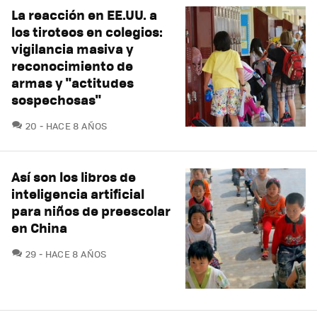
La reacción en EE.UU. a
los tiroteos en colegios:
vigilancia masiva y
reconocimiento de
armas y "actitudes
sospechosas"
COMENTARIOS
20
HACE 8 AÑOS
Así son los libros de
inteligencia artificial
para niños de preescolar
en China
COMENTARIOS
29
HACE 8 AÑOS