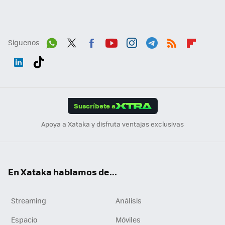
Síguenos
Wh
Twit
Fac
You
Inst
Tele
RSS
Flip
ats
ter
ebo
tub
agr
gra
boa
Link
Tikt
App
ok
e
am
m
rd
edI
ok
Suscríbete a
n
Apoya a Xataka y disfruta ventajas exclusivas
En Xataka hablamos de...
Streaming
Análisis
Espacio
Móviles