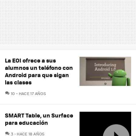
La EOI ofrece a sus
alumnos un teléfono con
Android para que sigan
las clases
COMENTARIOS
10
HACE 17 AÑOS
SMART Table, un Surface
para educación
COMENTARIOS
3
HACE 18 AÑOS