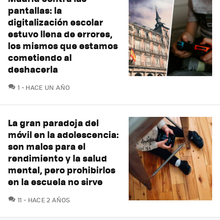
pantallas: la
digitalización escolar
estuvo llena de errores,
los mismos que estamos
cometiendo al
deshacerla
COMENTARIOS
1
HACE UN AÑO
La gran paradoja del
móvil en la adolescencia:
son malos para el
rendimiento y la salud
mental, pero prohibirlos
en la escuela no sirve
COMENTARIOS
11
HACE 2 AÑOS