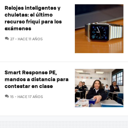
Relojes inteligentes y
chuletas: el último
recurso friqui para los
exámenes
COMENTARIOS
27
HACE 11 AÑOS
Smart Response PE,
mandos a distancia para
contestar en clase
COMENTARIOS
15
HACE 17 AÑOS