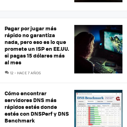
Pagar por jugar más
rápido no garantiza
nada, pero eso es lo que
promete un ISP en EE.UU.
si pagas 15 dólares más
al mes
COMENTARIOS
12
HACE 7 AÑOS
Cómo encontrar
servidores DNS más
rápidos estés donde
estés con DNSPerf y DNS
Benchmark