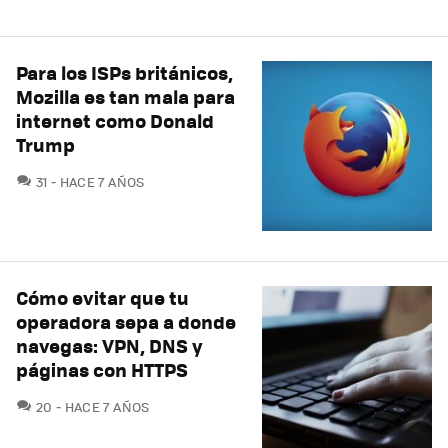
Para los ISPs británicos,
Mozilla es tan mala para
internet como Donald
Trump
COMENTARIOS
31
HACE 7 AÑOS
Cómo evitar que tu
operadora sepa a donde
navegas: VPN, DNS y
páginas con HTTPS
COMENTARIOS
20
HACE 7 AÑOS