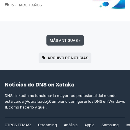
COMENTARIOS
13
HACE 7 AÑOS
MÁS ANTIGUAS
»
ARCHIVO DE NOTICIAS
Noticias de DNS en Xataka
DNS:LinkedIn no funciona: la mayor red profesional del mundo
está caída [Actualizado].Cambiar o configurar los DNS en Windows
11: cómo hacerlo y qué...
OTROS TEMAS:
Streaming
Análisis
Apple
Samsung
In