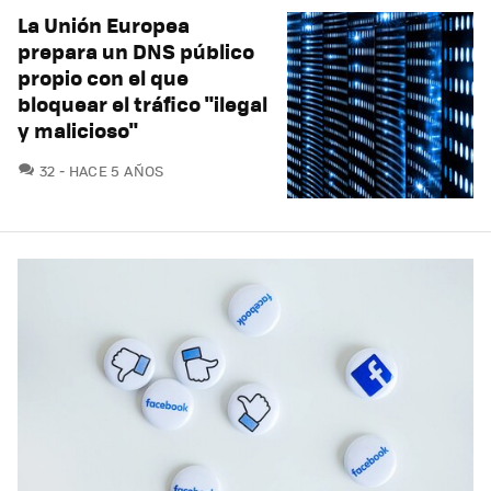
La Unión Europea
prepara un DNS público
propio con el que
bloquear el tráfico "ilegal
y malicioso"
COMENTARIOS
32
HACE 5 AÑOS