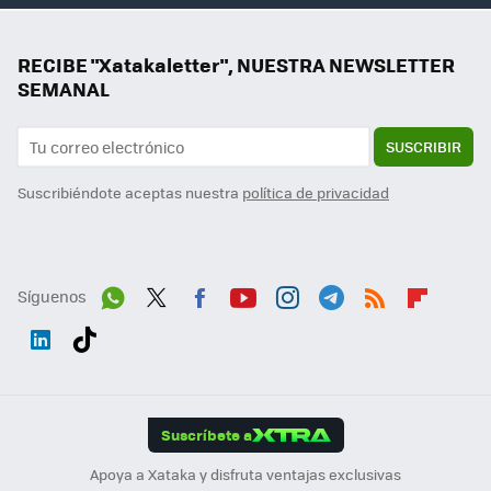
RECIBE "Xatakaletter", NUESTRA NEWSLETTER
SEMANAL
SUSCRIBIR
Suscribiéndote aceptas nuestra
política de privacidad
Síguenos
Wh
Twit
Fac
You
Inst
Tele
RSS
Flip
ats
ter
ebo
tub
agr
gra
boa
Link
Tikt
App
ok
e
am
m
rd
edI
ok
Suscríbete a
n
Apoya a Xataka y disfruta ventajas exclusivas