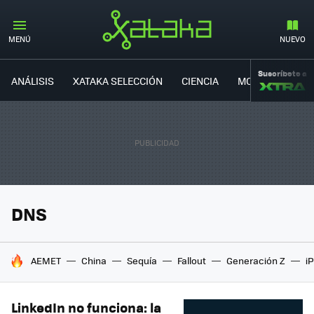
MENÚ
NUEVO
Suscríbete a
ANÁLISIS
XATAKA SELECCIÓN
CIENCIA
MOVILIDAD
DNS
HOY SE HABLA DE
AEMET
China
Sequía
Fallout
Generación Z
i
LinkedIn no funciona: la