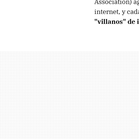
Association) a
internet, y ca
"villanos" de 