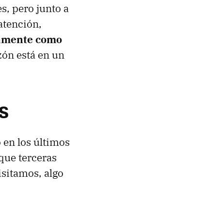
, pero junto a
atención,
samente como
zón está en un
PS
o en los últimos
que terceras
sitamos, algo