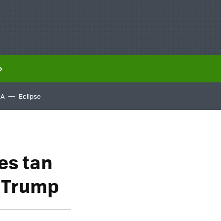
IA
Eclipse
 es tan
d Trump