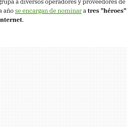
grupa a diversos operadores y proveedores de
da año
se encargan de nominar
a
tres "héroes"
internet
.