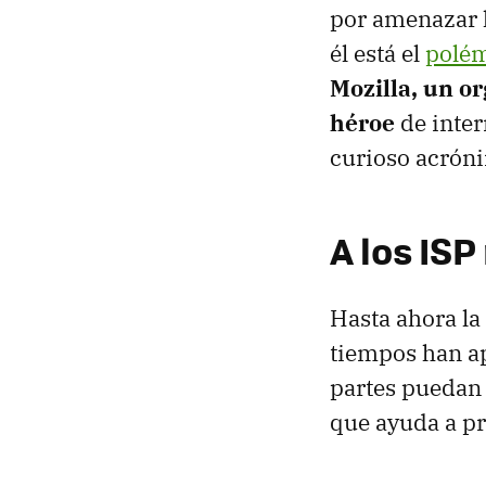
por amenazar l
él está el
polém
Mozilla, un o
héroe
de inter
curioso acrón
A los IS
Hasta ahora la 
tiempos han ap
partes pueda
que ayuda a pr