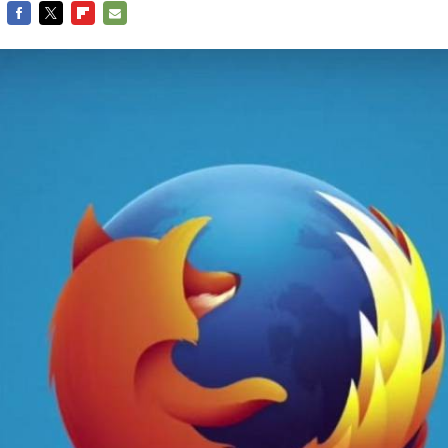
FACEBOOK
TWITTER
FLIPBOARD
E-
MAIL