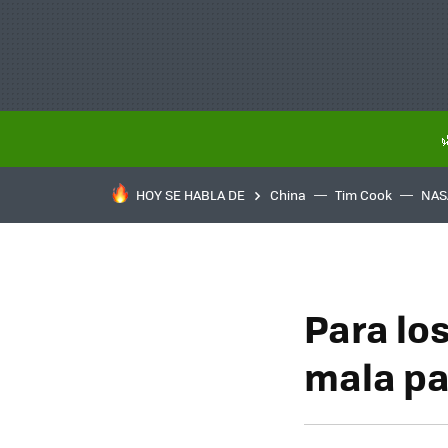
HOY SE HABLA DE
China
Tim Cook
NAS
Para los
mala pa