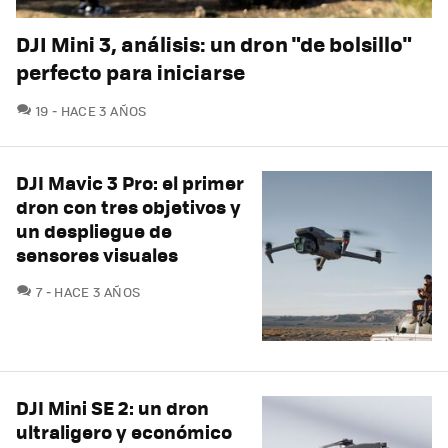
DJI Mini 3, análisis: un dron "de bolsillo"
perfecto para iniciarse
COMENTARIOS
19
HACE 3 AÑOS
DJI Mavic 3 Pro: el primer
dron con tres objetivos y
un despliegue de
sensores visuales
COMENTARIOS
7
HACE 3 AÑOS
DJI Mini SE 2: un dron
ultraligero y económico