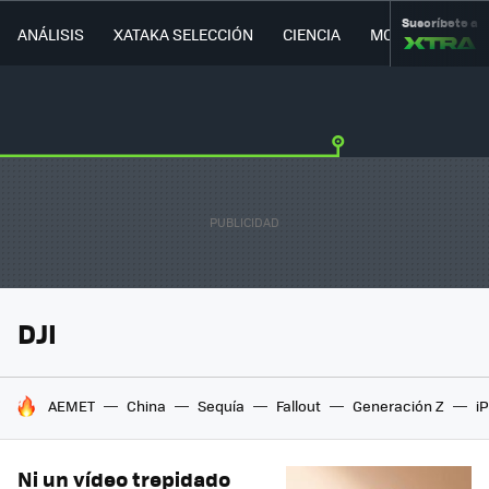
Suscríbete a
ANÁLISIS
XATAKA SELECCIÓN
CIENCIA
MOVILIDAD
DJI
HOY SE HABLA DE
AEMET
China
Sequía
Fallout
Generación Z
i
Ni un vídeo trepidado