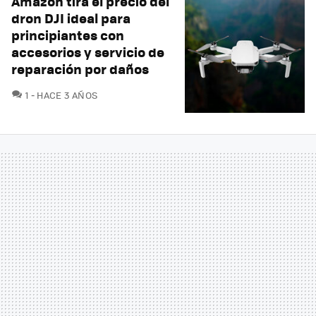
Amazon tira el precio del
dron DJI ideal para
principiantes con
accesorios y servicio de
reparación por daños
COMENTARIOS
1
HACE 3 AÑOS