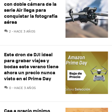
con doble cámara de la
serie Air llega para
conquistar la fotografía
aérea
COMENTARIOS
2
HACE 3 AÑOS
Este dron de DJI ideal
para grabar viajes y
bodas este verano tiene
ahora un precio nunca
visto en el Prime Day
COMENTARIOS
0
HACE 3 AÑOS
Cae a precio mínimo