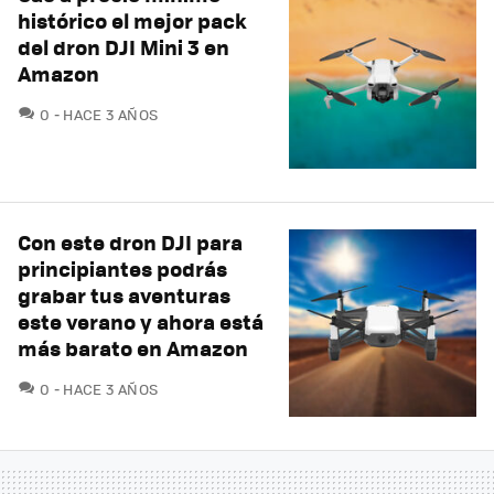
histórico el mejor pack
del dron DJI Mini 3 en
Amazon
COMENTARIOS
0
HACE 3 AÑOS
Con este dron DJI para
principiantes podrás
grabar tus aventuras
este verano y ahora está
más barato en Amazon
COMENTARIOS
0
HACE 3 AÑOS