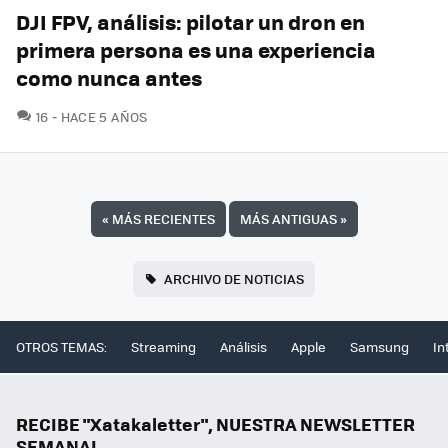
DJI FPV, análisis: pilotar un dron en
primera persona es una experiencia
como nunca antes
COMENTARIOS
16
HACE 5 AÑOS
«
MÁS RECIENTES
MÁS ANTIGUAS
»
ARCHIVO DE NOTICIAS
OTROS TEMAS:
Streaming
Análisis
Apple
Samsung
In
RECIBE "Xatakaletter", NUESTRA NEWSLETTER
SEMANAL