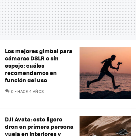
Los mejores gimbal para
cámaras DSLR o sin
espejo: cuáles
recomendamos en
función del uso
COMENTARIOS
0
HACE 4 AÑOS
DJI Avata: este ligero
dron en primera persona
vuela en interiores y