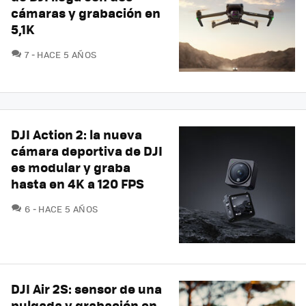
cámaras y grabación en
5,1K
COMENTARIOS
7
HACE 5 AÑOS
DJI Action 2: la nueva
cámara deportiva de DJI
es modular y graba
hasta en 4K a 120 FPS
COMENTARIOS
6
HACE 5 AÑOS
DJI Air 2S: sensor de una
pulgada y grabación en