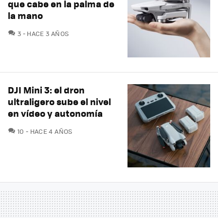
que cabe en la palma de
la mano
COMENTARIOS
3
HACE 3 AÑOS
DJI Mini 3: el dron
ultraligero sube el nivel
en vídeo y autonomía
COMENTARIOS
10
HACE 4 AÑOS