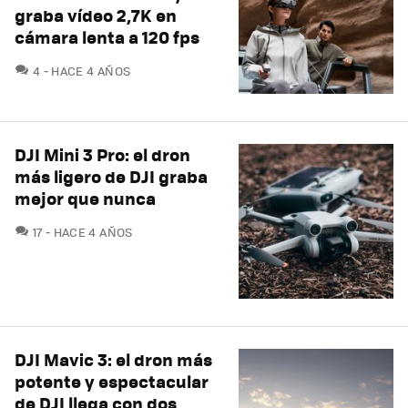
graba vídeo 2,7K en
cámara lenta a 120 fps
COMENTARIOS
4
HACE 4 AÑOS
DJI Mini 3 Pro: el dron
más ligero de DJI graba
mejor que nunca
COMENTARIOS
17
HACE 4 AÑOS
DJI Mavic 3: el dron más
potente y espectacular
de DJI llega con dos