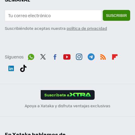
SUSCRIBIR
Suscribiéndote aceptas nuestra
política de privacidad
Síguenos
Wh
Twit
Fac
You
Inst
Tele
RSS
Flip
ats
ter
ebo
tub
agr
gra
boa
Link
Tikt
App
ok
e
am
m
rd
edI
ok
Suscríbete a
n
Apoya a Xataka y disfruta ventajas exclusivas
En Xataka hablamos de...