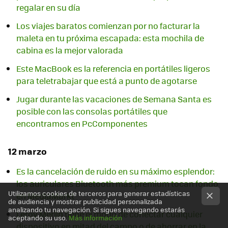
regalar en su día
Los viajes baratos comienzan por no facturar la
maleta en tu próxima escapada: esta mochila de
cabina es la mejor valorada
Este MacBook es la referencia en portátiles ligeros
para teletrabajar que está a punto de agotarse
Jugar durante las vacaciones de Semana Santa es
posible con las consolas portátiles que
encontramos en PcComponentes
12 marzo
Es la cancelación de ruido en su máximo esplendor:
los auriculares Bluetooth más premium tocan fondo
Utilizamos cookies de terceros para generar estadísticas
en MediaMarkt
de audiencia y mostrar publicidad personalizada
analizando tu navegación. Si sigues navegando estarás
Leroy Merlin tiene el modo de conectar cualquier
aceptando su uso.
Más información
dispositivo en mitad del campo o de ahorrar en la