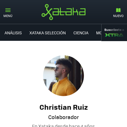
MENÚ
NUEVO
Suscríbete a
ANÁLISIS
XATAKA SELECCIÓN
CIENCIA
MOVILIDAD
Christian Ruiz
Colaborador
En Xataka desde
hace 4 años