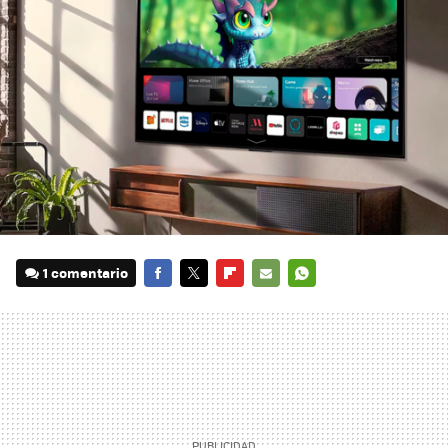
1 comentario
FACEBOOK
TWITTER
FLIPBOARD
E-
WHATSAPP
MAIL