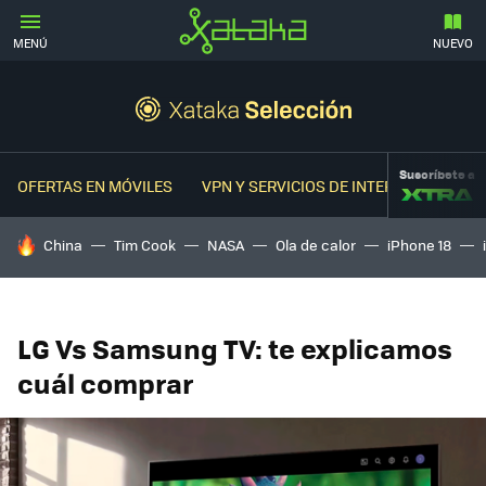
MENÚ
NUEVO
Suscríbete a
OFERTAS EN MÓVILES
VPN Y SERVICIOS DE INTERNET
OFER
HOY SE HABLA DE
China
Tim Cook
NASA
Ola de calor
iPhone 18
LG Vs Samsung TV: te explicamos
cuál comprar