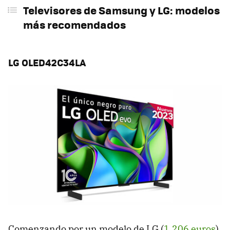
Televisores de Samsung y LG: modelos
más recomendados
LG OLED42C34LA
Comenzando por un modelo de LG (
1.206 euros
),