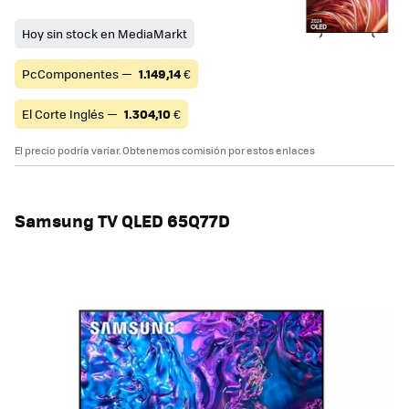
Hoy sin stock en MediaMarkt
PcComponentes —
1.149,14
€
El Corte Inglés —
1.304,10
€
El precio podría variar. Obtenemos comisión por estos enlaces
Samsung TV QLED 65Q77D