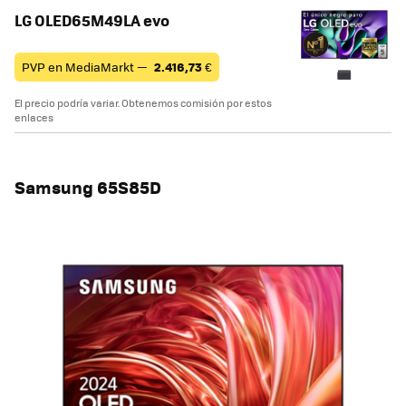
LG OLED65M49LA evo
PVP en MediaMarkt —
2.416,73
€
El precio podría variar. Obtenemos comisión por estos
enlaces
Samsung 65S85D