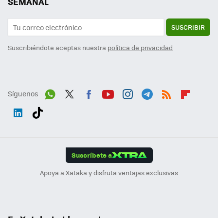
SEMANAL
SUSCRIBIR
Suscribiéndote aceptas nuestra
política de privacidad
Síguenos
Wh
Twit
Fac
You
Inst
Tele
RSS
Flip
ats
ter
ebo
tub
agr
gra
boa
Link
Tikt
App
ok
e
am
m
rd
edI
ok
Suscríbete a
n
Apoya a Xataka y disfruta ventajas exclusivas