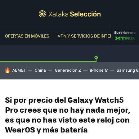
Suscríbete a
OFERTAS EN MÓVILES
VPN Y SERVICIOS DE INTERNET
OFER
HOY SE HABLA DE
AEMET
China
Generación Z
iPhone 17
Samsung G
Si por precio del Galaxy Watch5
Pro crees que no hay nada mejor,
es que no has visto este reloj con
WearOS y más batería