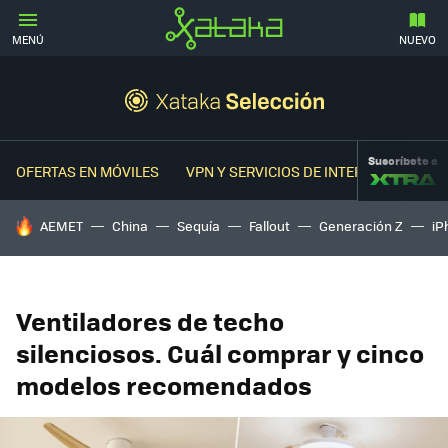
MENÚ
NUEVO
Suscríbete a
OFERTAS EN MÓVILES
VPN Y SERVICIOS DE INTERNET
OFER
HOY SE HABLA DE
AEMET
China
Sequía
Fallout
Generación Z
iP
Ventiladores de techo
silenciosos. Cuál comprar y cinco
modelos recomendados