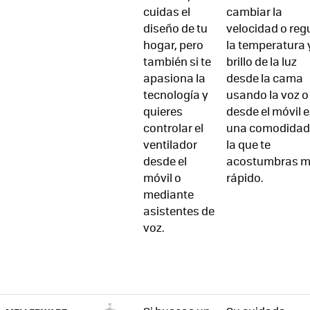
cuidas el
cambiar la
diseño de tu
velocidad o reg
hogar, pero
la temperatura y
también si te
brillo de la luz
apasiona la
desde la cama
tecnología y
usando la voz o
quieres
desde el móvil 
controlar el
una comodidad
ventilador
la que te
desde el
acostumbras 
móvil o
rápido.
mediante
asistentes de
voz.