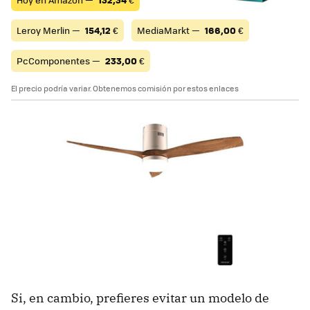
Leroy Merlin —
154,12
€
MediaMarkt —
166,00
€
PcComponentes —
233,00
€
El precio podría variar. Obtenemos comisión por estos enlaces
Si, en cambio, prefieres evitar un modelo de