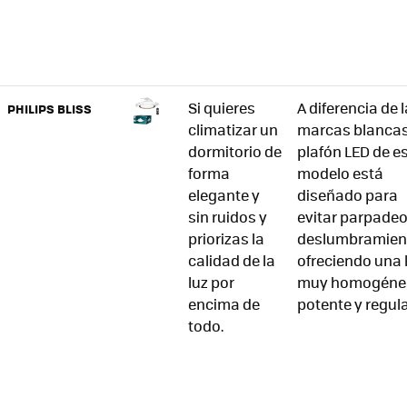
Si quieres
A diferencia de 
PHILIPS BLISS
climatizar un
marcas blancas,
dormitorio de
plafón LED de e
forma
modelo está
elegante y
diseñado para
sin ruidos y
evitar parpadeo
priorizas la
deslumbramien
calidad de la
ofreciendo una 
luz por
muy homogéne
encima de
potente y regula
todo.