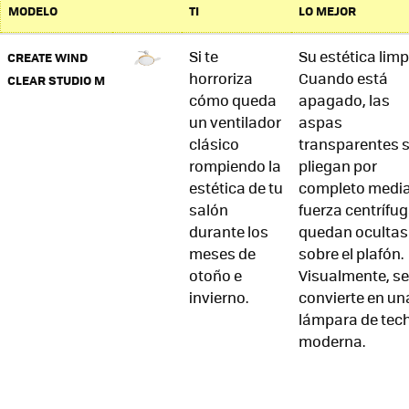
MODELO
TI
LO MEJOR
Algunos extras a considerar
Si te
Su estética limp
CREATE WIND
Preguntas frecuentes sobre el mejor ventilador de
horroriza
Cuando está
CLEAR STUDIO M
techo silencioso
cómo queda
apagado, las
¿Cómo saber si un ventilador de techo es
un ventilador
aspas
verdaderamente silencioso?
clásico
transparentes 
rompiendo la
pliegan por
¿Es mejor un ventilador de techo con luz LED
integrada o con bombilla tradicional?
estética de tu
completo medi
salón
fuerza centrífug
¿Influye el número de aspas en el ruido que hace
durante los
quedan ocultas
el ventilador?
meses de
sobre el plafón.
¿Qué tamaño de ventilador necesito según los
otoño e
Visualmente, se
metros cuadrados de mi habitación?
invierno.
convierte en un
lámpara de tec
El ventilador hace un ruido de balanceo o "clic"
constante, ¿está roto?
moderna.
Recomendación final