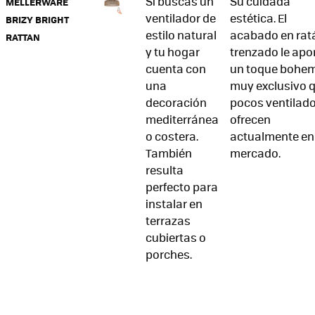
Si buscas un
Su cuidada
MELLERWARE
ventilador de
estética. El
BRIZY BRIGHT
estilo natural
acabado en rat
RATTAN
y tu hogar
trenzado le apo
cuenta con
un toque bohe
una
muy exclusivo 
decoración
pocos ventilad
mediterránea
ofrecen
o costera.
actualmente en 
También
mercado.
resulta
perfecto para
instalar en
terrazas
cubiertas o
porches.