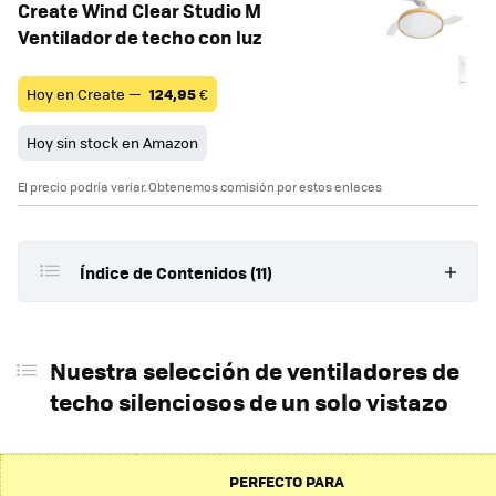
Create Wind Clear Studio M
Ventilador de techo con luz
Hoy en Create —
124,95
€
Hoy sin stock en Amazon
El precio podría variar. Obtenemos comisión por estos enlaces
Índice de Contenidos (11)
Nuestra selección de ventiladores de techo
silenciosos de un solo vistazo
Nuestra selección de ventiladores de
techo silenciosos de un solo vistazo
Qué tener en cuenta al comprar un ventilador de
techo silencioso
Los mejores ventiladores de techo silenciosos: cuál
PERFECTO PARA
comprar