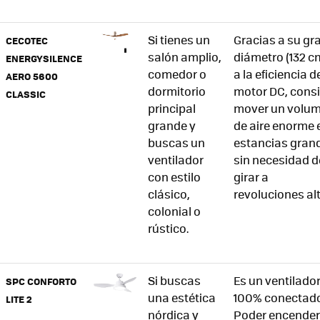
Si tienes un
Gracias a su gr
CECOTEC
salón amplio,
diámetro (132 c
ENERGYSILENCE
comedor o
a la eficiencia d
AERO 5600
dormitorio
motor DC, cons
CLASSIC
principal
mover un volu
grande y
de aire enorme 
buscas un
estancias gran
ventilador
sin necesidad d
con estilo
girar a
clásico,
revoluciones al
colonial o
rústico.
Si buscas
Es un ventilado
SPC CONFORTO
una estética
100% conectado
LITE 2
nórdica y
Poder encender