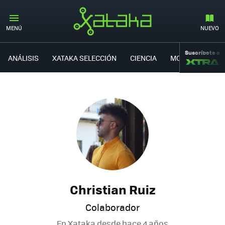
MENÚ
NUEVO
Suscríbete a
ANÁLISIS
XATAKA SELECCIÓN
CIENCIA
MOVILIDAD
Christian Ruiz
Colaborador
En Xataka desde
hace 4 años