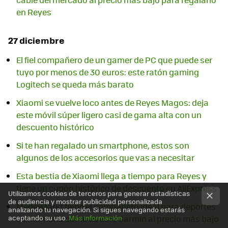
en Reyes
27 diciembre
El fiel compañero de un gamer de PC que puede ser
tuyo por menos de 30 euros: este ratón gaming
Logitech se queda más barato
Xiaomi se vuelve loco antes de Reyes Magos: deja
este móvil súper ligero casi de gama alta con un
descuento histórico
Si te han regalado un smartphone, estos son
algunos de los accesorios que vas a necesitar
Esta bestia de Xiaomi llega a tiempo para Reyes y
tiene un cupón histórico de descuento en AliExpress
Utilizamos cookies de terceros para generar estadísticas
de audiencia y mostrar publicidad personalizada
MediaMarkt tiene el compañero ideal para deportes
analizando tu navegación. Si sigues navegando estarás
de montaña como es este Garmin al precio más bajo
aceptando su uso.
Más información