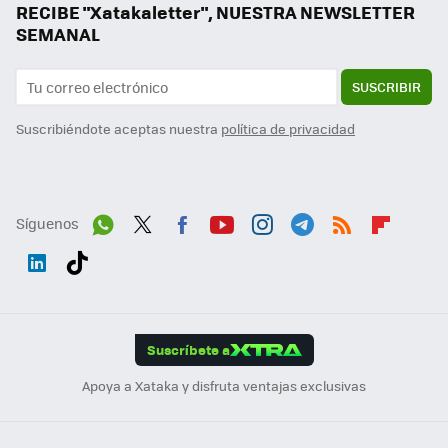
RECIBE "Xatakaletter", NUESTRA NEWSLETTER
SEMANAL
SUSCRIBIR
Suscribiéndote aceptas nuestra
política de privacidad
Síguenos
Wh
Twit
Fac
You
Inst
Tele
RSS
Flip
ats
ter
ebo
tub
agr
gra
boa
Link
Tikt
App
ok
e
am
m
rd
edI
ok
Suscríbete a
n
Apoya a Xataka y disfruta ventajas exclusivas