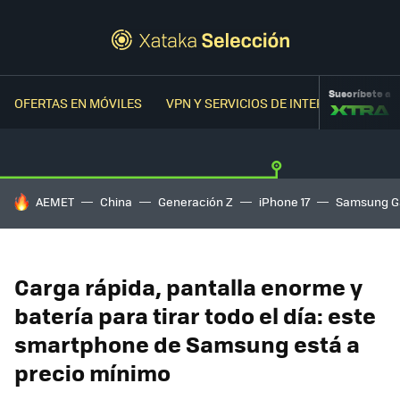
Suscríbete a
OFERTAS EN MÓVILES
VPN Y SERVICIOS DE INTERNET
OFER
HOY SE HABLA DE
AEMET
China
Generación Z
iPhone 17
Samsung G
Carga rápida, pantalla enorme y
batería para tirar todo el día: este
smartphone de Samsung está a
precio mínimo