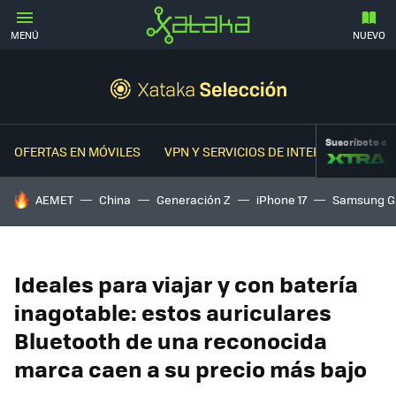
MENÚ
NUEVO
Suscríbete a
OFERTAS EN MÓVILES
VPN Y SERVICIOS DE INTERNET
OFER
HOY SE HABLA DE
AEMET
China
Generación Z
iPhone 17
Samsung G
Ideales para viajar y con batería
inagotable: estos auriculares
Bluetooth de una reconocida
marca caen a su precio más bajo