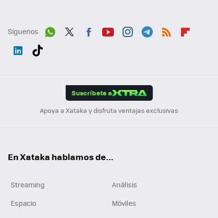
Síguenos
Wh
Twit
Fac
You
Inst
Tele
RSS
Flip
ats
ter
ebo
tub
agr
gra
boa
Link
Tikt
App
ok
e
am
m
rd
edI
ok
Suscríbete a
n
Apoya a Xataka y disfruta ventajas exclusivas
En Xataka hablamos de...
Streaming
Análisis
Espacio
Móviles