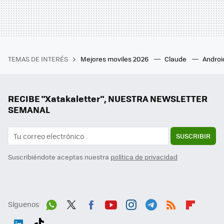
TEMAS DE INTERÉS
Mejores moviles 2026
Claude
Androi
RECIBE "Xatakaletter", NUESTRA NEWSLETTER
SEMANAL
SUSCRIBIR
Suscribiéndote aceptas nuestra
política de privacidad
Síguenos
Wh
Twit
Fac
You
Inst
Tele
RSS
Flip