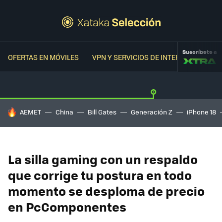
Suscríbete a
OFERTAS EN MÓVILES
VPN Y SERVICIOS DE INTERNET
OFER
HOY SE HABLA DE
AEMET
China
Bill Gates
Generación Z
iPhone 18
La silla gaming con un respaldo
que corrige tu postura en todo
momento se desploma de precio
en PcComponentes