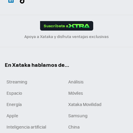
ats
ter
ebo
tub
agr
gra
boa
Link
Tikt
App
ok
e
am
m
rd
edI
ok
Suscríbete a
n
Apoya a Xataka y disfruta ventajas exclusivas
En Xataka hablamos de...
Streaming
Análisis
Espacio
Móviles
Energía
Xataka Movilidad
Apple
Samsung
Inteligencia artificial
China