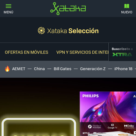
MENÚ
NUEVO
Suscríbete a
OFERTAS EN MÓVILES
VPN Y SERVICIOS DE INTERNET
OFER
HOY SE HABLA DE
AEMET
China
Bill Gates
Generación Z
iPhone 18