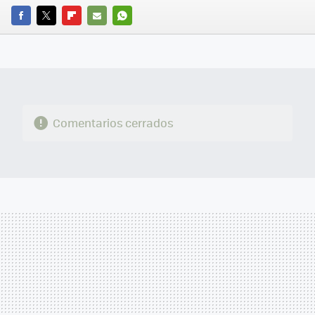
FACEBOOK
TWITTER
FLIPBOARD
E-
WHATSAPP
MAIL
Comentarios cerrados