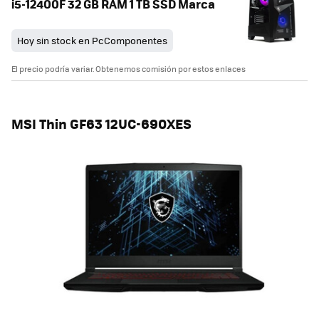
i5-12400F 32 GB RAM 1 TB SSD Marca
Hoy sin stock en PcComponentes
El precio podría variar. Obtenemos comisión por estos enlaces
MSI Thin GF63 12UC-690XES