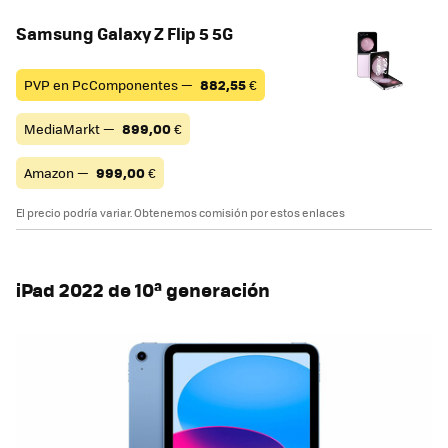
Samsung Galaxy Z Flip 5 5G
PVP en PcComponentes —
882,55
€
MediaMarkt —
899,00
€
Amazon —
999,00
€
El precio podría variar. Obtenemos comisión por estos enlaces
iPad 2022 de 10ª generación