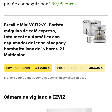
puede conseguir por
189,99 euros
.
Breville Mini VCF125X - Barista
máquina de café expreso,
totalmente automática con
espumador de leche al vapor y
bomba italiana de 15 bares, 2 L,
Multicolor
Hoy en Amazon —
269,99
€
PcComponentes —
283,20
€
El precio podría variar. Obtenemos comisión por estos enlaces
Cámara de vigilancia EZVIZ