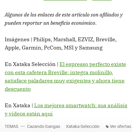
Algunos de los enlaces de este artículo son afiliados y
pueden reportar un beneficio económico
.
Imágenes | Philips, Marshall, EZVIZ, Breville,
Apple, Garmin, PcCom, MSI y Samsung
En Xataka Selección |
El espresso perfecto existe
con esta cafetera Breville: integra molinillo,
satisface paladares muy exigentes y ahora tiene
descuento
En Xataka |
Los mejores smartwatch: sus análisis
y vídeos están aquí
TEMAS
Cazando Gangas
Xataka Selección
Ver ofertas