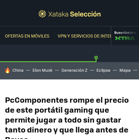
Suscríbete a
OFERTAS EN MÓVILES
VPN Y SERVICIOS DE INTERNET
OFER
HOY SE HABLA DE
China
Elon Musk
Generación Z
Eclipse
Mapa
PcComponentes rompe el precio
de este portátil gaming que
permite jugar a todo sin gastar
tanto dinero y que llega antes de