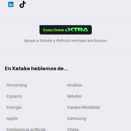
Wh
Twit
Fac
You
Inst
Tele
RSS
Flip
ats
ter
ebo
tub
agr
gra
boa
Link
Tikt
App
ok
e
am
m
rd
edI
ok
Suscríbete a
n
Apoya a Xataka y disfruta ventajas exclusivas
En Xataka hablamos de...
Streaming
Análisis
Espacio
Móviles
Energía
Xataka Movilidad
Apple
Samsung
Inteligencia artificial
China