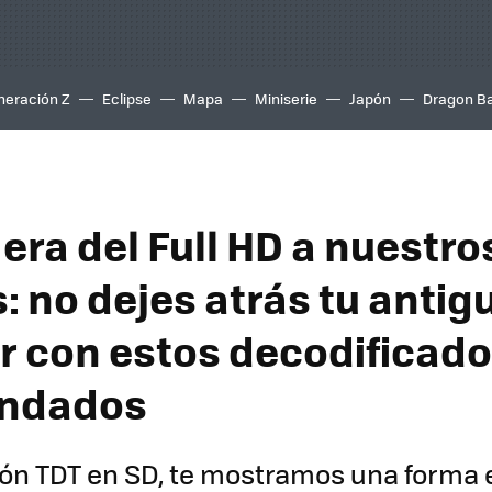
neración Z
Eclipse
Mapa
Miniserie
Japón
Dragon Ba
 era del Full HD a nuestro
: no dejes atrás tu antig
or con estos decodificad
ndados
gón TDT en SD, te mostramos una forma