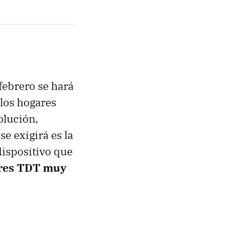
febrero se hará
 los hogares
olución,
e exigirá es la
dispositivo que
ores TDT muy