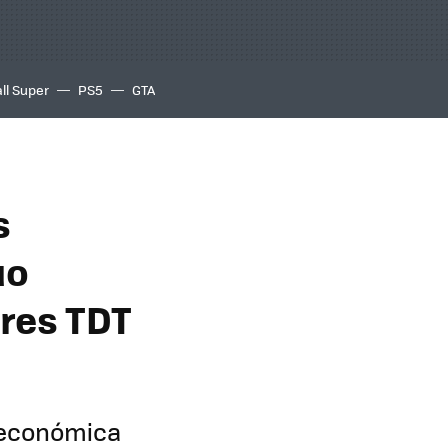
ll Super
PS5
GTA
s
uo
ores TDT
 económica