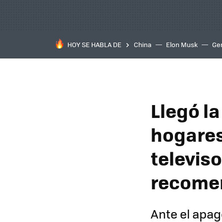
HOY SE HABLA DE
China
Elon Musk
Ge
Llegó la
hogares
televis
recome
Ante el apa