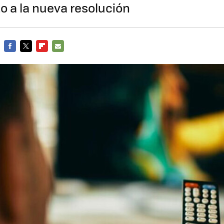
to a la nueva resolución
FACEBOOK
TWITTER
FLIPBOARD
E-
MAIL