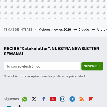
TEMAS DE INTERÉS
Mejores moviles 2026
Claude
Androi
RECIBE "Xatakaletter", NUESTRA NEWSLETTER
SEMANAL
SUSCRIBIR
Suscribiéndote aceptas nuestra
política de privacidad
Síguenos
Wh
Twit
Fac
You
Inst
Tele
RSS
Flip