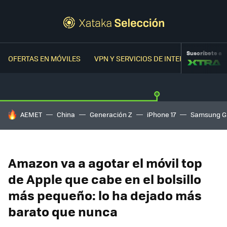
Suscríbete a
OFERTAS EN MÓVILES
VPN Y SERVICIOS DE INTERNET
OFER
HOY SE HABLA DE
AEMET
China
Generación Z
iPhone 17
Samsung G
Amazon va a agotar el móvil top
de Apple que cabe en el bolsillo
más pequeño: lo ha dejado más
barato que nunca