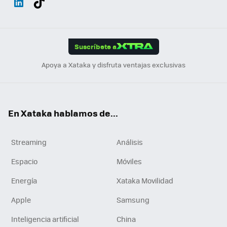
ats
ter
ebo
tub
agr
gra
boa
Link
Tikt
App
ok
e
am
m
rd
edI
ok
Suscríbete a
n
Apoya a Xataka y disfruta ventajas exclusivas
En Xataka hablamos de...
Streaming
Análisis
Espacio
Móviles
Energía
Xataka Movilidad
Apple
Samsung
Inteligencia artificial
China