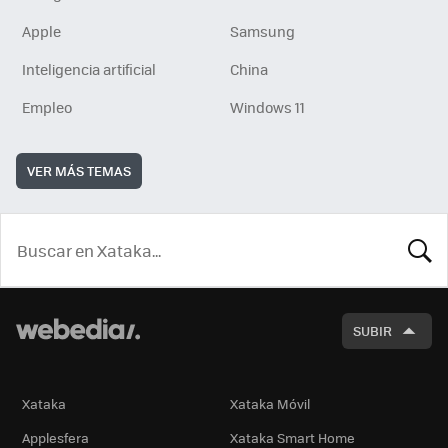
Apple
Samsung
Inteligencia artificial
China
Empleo
Windows 11
VER MÁS TEMAS
BUSCA
SUBIR
Xataka
Xataka Móvil
Applesfera
Xataka Smart Home