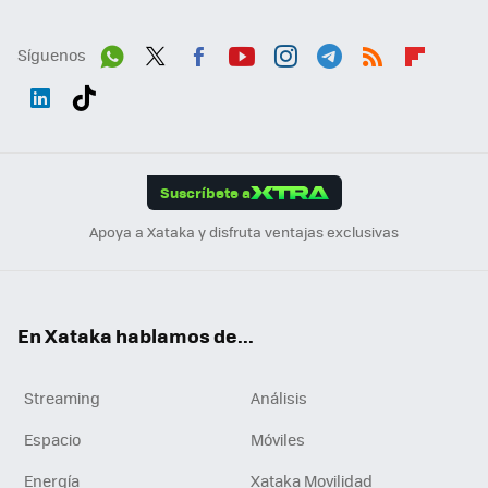
Síguenos
Wh
Twit
Fac
You
Inst
Tele
RSS
Flip
ats
ter
ebo
tub
agr
gra
boa
Link
Tikt
App
ok
e
am
m
rd
edI
ok
Suscríbete a
n
Apoya a Xataka y disfruta ventajas exclusivas
En Xataka hablamos de...
Streaming
Análisis
Espacio
Móviles
Energía
Xataka Movilidad