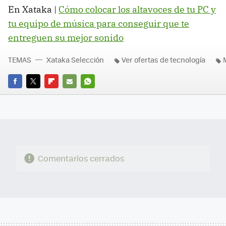
En Xataka |
Cómo colocar los altavoces de tu PC y
tu equipo de música para conseguir que te
entreguen su mejor sonido
TEMAS
Xataka Selección
Ver ofertas de tecnología
FACEBOOK
TWITTER
FLIPBOARD
E-
WHATSAPP
MAIL
Comentarios cerrados