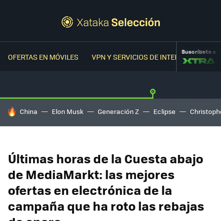
Suscríbete a
OFERTAS EN MÓVILES
VPN Y SERVICIOS DE INTERNET
OFER
HOY SE HABLA DE
China
Elon Musk
Generación Z
Eclipse
Christoph
Últimas horas de la Cuesta abajo
de MediaMarkt: las mejores
ofertas en electrónica de la
campaña que ha roto las rebajas