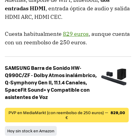
entradas HDMI
, entrada óptica de audio y salida
HDMI ARC, HDMI CEC.
Cuesta habitualmente
829 euros
, aunque cuenta
con un reembolso de 250 euros.
SAMSUNG Barra de Sonido HW-
Q990C/ZF - Dolby Atmos inalámbrico,
Q-Symphony Gen II, 11.1.4 Canales,
SpaceFit Sound+ y Compatible con
asistentes de Voz
PVP en MediaMarkt (con reembolso de 250 euros) —
829,00
€
Hoy sin stock en Amazon