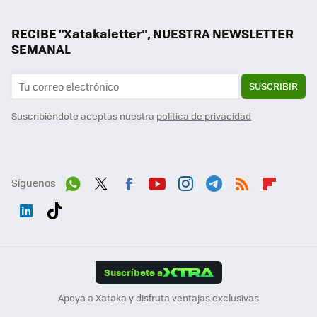
RECIBE "Xatakaletter", NUESTRA NEWSLETTER
SEMANAL
SUSCRIBIR
Suscribiéndote aceptas nuestra
política de privacidad
Síguenos
Wh
Twit
Fac
You
Inst
Tele
RSS
Flip
ats
ter
ebo
tub
agr
gra
boa
Link
Tikt
App
ok
e
am
m
rd
edI
ok
Suscríbete a
n
Apoya a Xataka y disfruta ventajas exclusivas