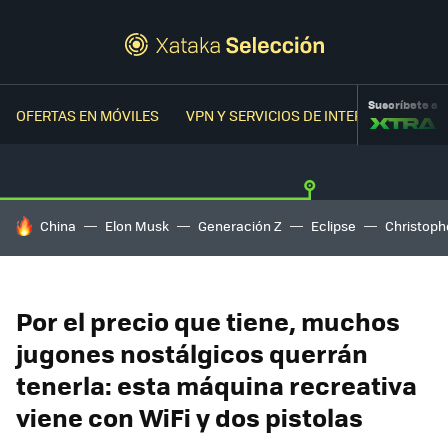
Suscríbete a
OFERTAS EN MÓVILES
VPN Y SERVICIOS DE INTERNET
OFER
HOY SE HABLA DE
China
Elon Musk
Generación Z
Eclipse
Christoph
Por el precio que tiene, muchos
jugones nostálgicos querrán
tenerla: esta máquina recreativa
viene con WiFi y dos pistolas