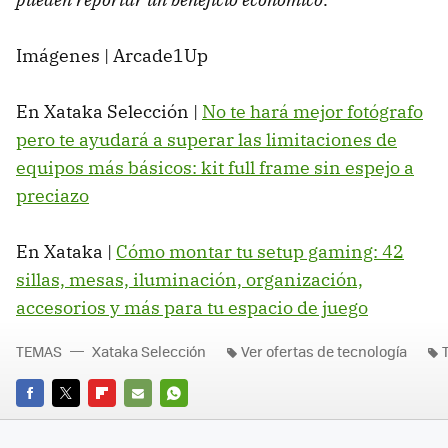
Imágenes | Arcade1Up
En Xataka Selección |
No te hará mejor fotógrafo
pero te ayudará a superar las limitaciones de
equipos más básicos: kit full frame sin espejo a
preciazo
En Xataka |
Cómo montar tu setup gaming: 42
sillas, mesas, iluminación, organización,
accesorios y más para tu espacio de juego
TEMAS
Xataka Selección
Ver ofertas de tecnología
FACEBOOK
TWITTER
FLIPBOARD
E-
WHATSAPP