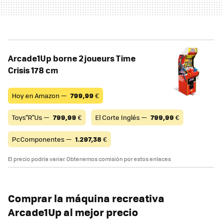
Arcade1Up borne 2 joueurs Time
Crisis 178 cm
Hoy en Amazon —
799,99
€
Toys"R"Us —
799,99
€
El Corte Inglés —
799,99
€
PcComponentes —
1.297,38
€
El precio podría variar. Obtenemos comisión por estos enlaces
Comprar la máquina recreativa
Arcade1Up al mejor precio