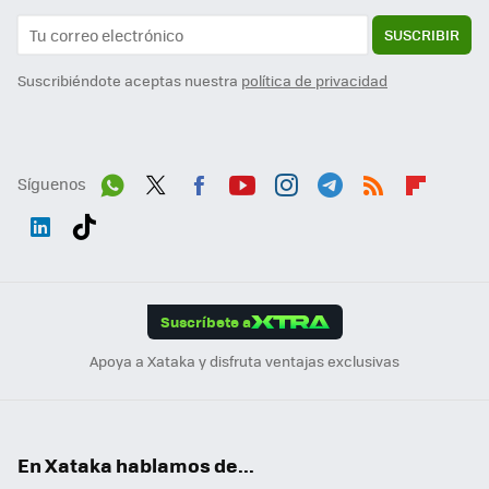
SUSCRIBIR
Suscribiéndote aceptas nuestra
política de privacidad
Síguenos
Wh
Twit
Fac
You
Inst
Tele
RSS
Flip
ats
ter
ebo
tub
agr
gra
boa
Link
Tikt
App
ok
e
am
m
rd
edI
ok
Suscríbete a
n
Apoya a Xataka y disfruta ventajas exclusivas
En Xataka hablamos de...