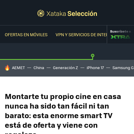
Suscríbete a
OFERTAS EN MÓVILES
VPN Y SERVICIOS DE INTERNET
OFER
HOY SE HABLA DE
AEMET
China
Generación Z
iPhone 17
Samsung G
Montarte tu propio cine en casa
nunca ha sido tan fácil ni tan
barato: esta enorme smart TV
está de oferta y viene con