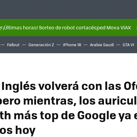
🌿¡Últimas horas! Sorteo de robot cortacésped Mova ViAX
Fallout
Generación Z
iPhone 18
Arabia Saudí
GTA VI
 Inglés volverá con las O
pero mientras, los auricu
th más top de Google ya 
os hoy