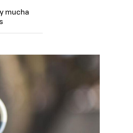
o y mucha
s