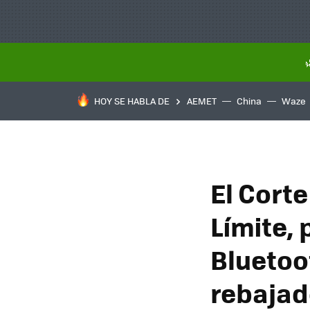
HOY SE HABLA DE
AEMET
China
Waze
El Corte
Límite, 
Bluetoo
rebajad