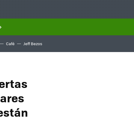
Café
Jeff Bezos
fertas
lares
están