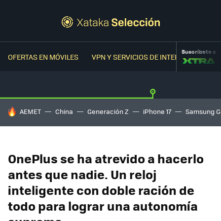
Suscríbete a
OFERTAS EN MÓVILES
VPN Y SERVICIOS DE INTERNET
OFER
HOY SE HABLA DE
AEMET
China
Generación Z
iPhone 17
Samsung G
OnePlus se ha atrevido a hacerlo
antes que nadie. Un reloj
inteligente con doble ración de
todo para lograr una autonomía