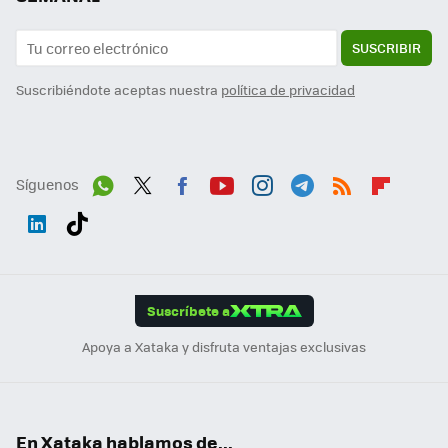
SUSCRIBIR
Suscribiéndote aceptas nuestra
política de privacidad
Síguenos
Wh
Twit
Fac
You
Inst
Tele
RSS
Flip
ats
ter
ebo
tub
agr
gra
boa
Link
Tikt
App
ok
e
am
m
rd
edI
ok
Suscríbete a
n
Apoya a Xataka y disfruta ventajas exclusivas
En Xataka hablamos de...