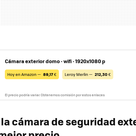
Cámara exterior domo - wifi - 1920x1080 p
Hoy en Amazon —
89,17
€
Leroy Merlin —
212,30
€
El precio podría variar. Obtenemos comisión por estos enlaces
la cámara de seguridad exte
mejor precio