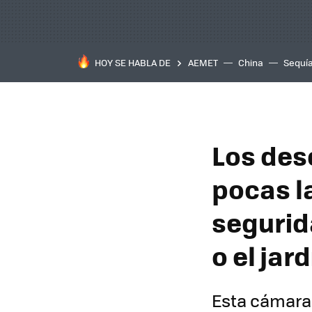
HOY SE HABLA DE
AEMET
China
Sequí
Los des
pocas l
segurid
o el jard
Esta cámara 