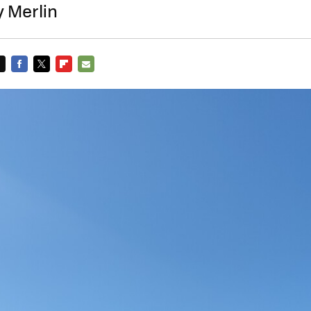
y Merlin
FACEBOOK
TWITTER
FLIPBOARD
E-
MAIL