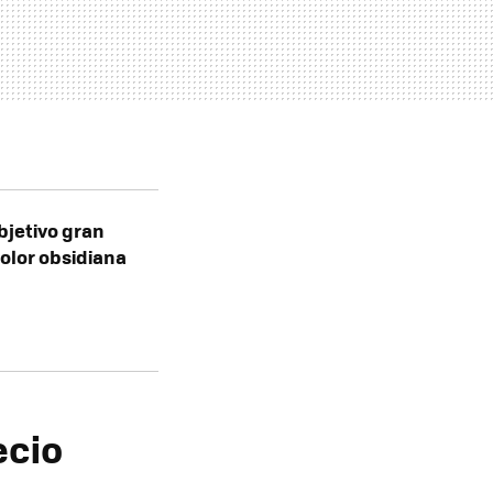
bjetivo gran
color obsidiana
ecio