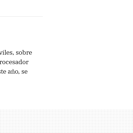
iles, sobre
procesador
te año, se