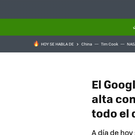
HOY SE HABLA DE
China
Tim Cook
NAS
El Googl
alta co
todo el
A día de hoy