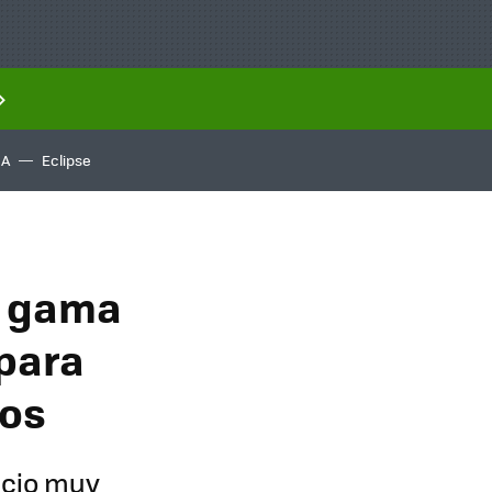
IA
Eclipse
de gama
 para
ros
ecio muy