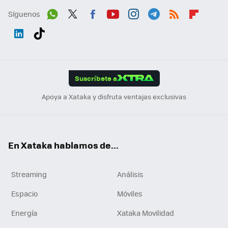
Síguenos
Wh
Twit
Fac
You
Inst
Tele
RSS
Flip
ats
ter
ebo
tub
agr
gra
boa
Link
Tikt
App
ok
e
am
m
rd
edI
ok
Suscríbete a
n
Apoya a Xataka y disfruta ventajas exclusivas
En Xataka hablamos de...
Streaming
Análisis
Espacio
Móviles
Energía
Xataka Movilidad