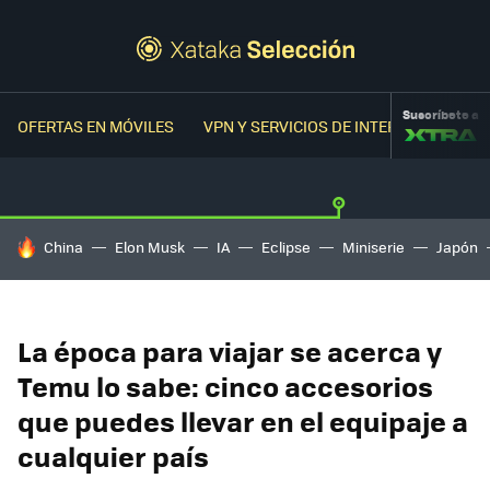
Suscríbete a
OFERTAS EN MÓVILES
VPN Y SERVICIOS DE INTERNET
OFER
HOY SE HABLA DE
China
Elon Musk
IA
Eclipse
Miniserie
Japón
La época para viajar se acerca y
Temu lo sabe: cinco accesorios
que puedes llevar en el equipaje a
cualquier país