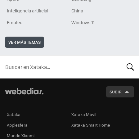
Inteligencia artificial
China
Empleo
Windows 11
VER MÁS TEMAS
BUSCA
SUBIR
Xataka
Xataka Móvil
Applesfera
Xataka Smart Home
Mundo Xiaomi