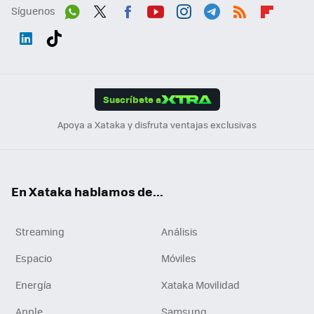
Síguenos
Wh
Twit
Fac
You
Inst
Tele
RSS
Flip
ats
ter
ebo
tub
agr
gra
boa
Link
Tikt
App
ok
e
am
m
rd
edI
ok
Suscríbete a
n
Apoya a Xataka y disfruta ventajas exclusivas
En Xataka hablamos de...
Streaming
Análisis
Espacio
Móviles
Energía
Xataka Movilidad
Apple
Samsung