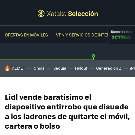
Suscríbete a
OFERTAS EN MÓVILES
VPN Y SERVICIOS DE INTERNET
OFER
HOY SE HABLA DE
AEMET
China
Sequía
Fallout
Generación Z
iP
Lidl vende baratísimo el
dispositivo antirrobo que disuade
a los ladrones de quitarte el móvil,
cartera o bolso