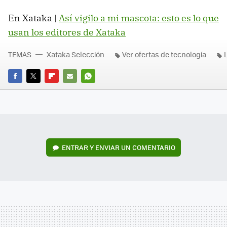
En Xataka |
Así vigilo a mi mascota: esto es lo que
usan los editores de Xataka
TEMAS
Xataka Selección
Ver ofertas de tecnología
L
FACEBOOK
TWITTER
FLIPBOARD
E-
WHATSAPP
MAIL
ENTRAR Y ENVIAR UN COMENTARIO