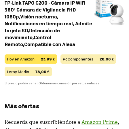
TP-Link TAPO C200 - Cámara IP WiFi
360° Cámara de Vigilancia FHD
1080p,Visión nocturna,
Notificaciones en tiempo real, Admite
tarjeta SD,Detección de
movimiento,Control
Remoto,Compatible con Alexa
Hoy en Amazon —
23,99
€
PcComponentes —
28,06
€
Leroy Merlin —
78,00
€
El precio podría variar. Obtenemos comisión por estos enlaces
Más ofertas
Recuerda que suscribiéndote a
Amazon Prime
,