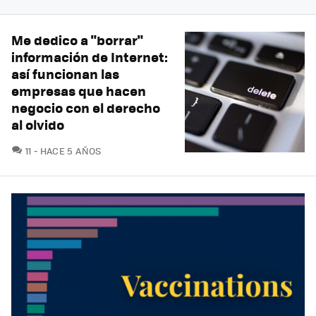
Me dedico a "borrar"
información de Internet:
así funcionan las
empresas que hacen
negocio con el derecho
al olvido
COMENTARIOS
11
HACE 5 AÑOS