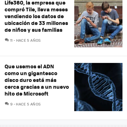
Life360, la empresa que
compró Tile, lleva meses
vendiendo los datos de
ubicación de 33 millones
de niños y sus familias
COMENTARIOS
11
HACE 5 AÑOS
Que usemos el ADN
como un gigantesco
disco duro está más
cerca gracias a un nuevo
hito de Microsoft
COMENTARIOS
9
HACE 5 AÑOS