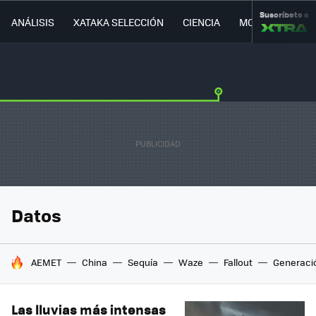
Suscríbete a
ANÁLISIS
XATAKA SELECCIÓN
CIENCIA
MOVILIDAD
Datos
HOY SE HABLA DE
AEMET
China
Sequía
Waze
Fallout
Generaci
Las lluvias más intensas