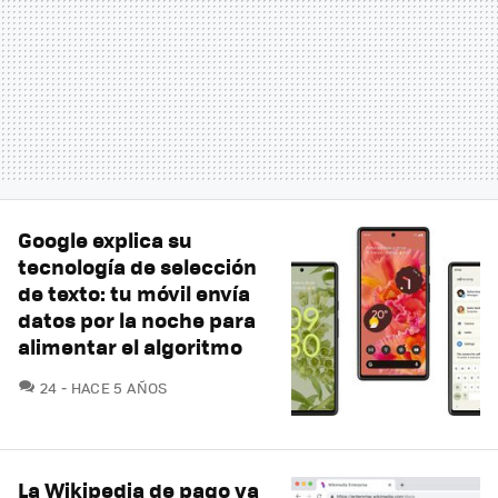
Google explica su
tecnología de selección
de texto: tu móvil envía
datos por la noche para
alimentar el algoritmo
COMENTARIOS
24
HACE 5 AÑOS
La Wikipedia de pago ya