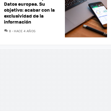
Datos europea. Su
objetivo: acabar con la
exclusividad de la
información
COMENTARIOS
8
HACE 4 AÑOS