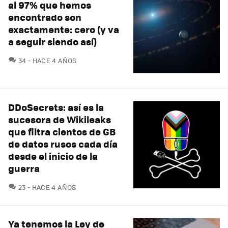
al 97% que hemos
encontrado son
exactamente: cero (y va
a seguir siendo así)
COMENTARIOS
34
HACE 4 AÑOS
DDoSecrets: así es la
sucesora de Wikileaks
que filtra cientos de GB
de datos rusos cada día
desde el inicio de la
guerra
COMENTARIOS
23
HACE 4 AÑOS
Ya tenemos la Ley de