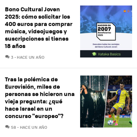
Bono Cultural Joven
2025: cómo solicitar los
400 euros para comprar
música, videojuegos y
suscripciones si tienes
18 años
COMENTARIOS
3
HACE UN AÑO
Tras la polémica de
Eurovisión, miles de
personas se hicieron una
vieja pregunta: ¿qué
hace Israel en un
concurso "europeo"?
COMENTARIOS
58
HACE UN AÑO