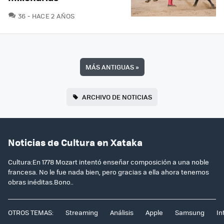
COMENTARIOS
36
HACE 2 AÑOS
MÁS ANTIGUAS
»
ARCHIVO DE NOTICIAS
Noticias de Cultura en Xataka
Cultura:En 1778 Mozart intentó enseñar composición a una noble
francesa. No le fue nada bien, pero gracias a ella ahora tenemos
obras inéditas.Bono..
OTROS TEMAS:
Streaming
Análisis
Apple
Samsung
In