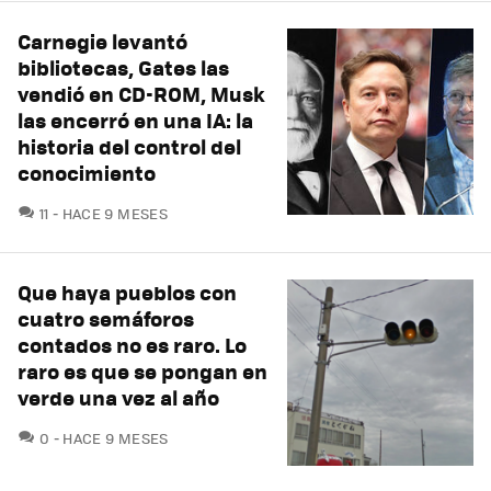
Carnegie levantó
bibliotecas, Gates las
vendió en CD-ROM, Musk
las encerró en una IA: la
historia del control del
conocimiento
COMENTARIOS
11
HACE 9 MESES
Que haya pueblos con
cuatro semáforos
contados no es raro. Lo
raro es que se pongan en
verde una vez al año
COMENTARIOS
0
HACE 9 MESES