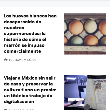
Los huevos blancos han
desaparecido de
nuestros
supermercados: la
historia de cómo el
marrón se impuso
comercialmente
COMENTARIOS
13
HACE 2 AÑOS
Viajar a México sin salir
de casa y preservar la
cultura tiene un precio:
un titánico trabajo de
digitalización
COMENTARIOS