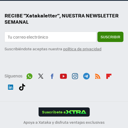
RECIBE "Xatakaletter", NUESTRA NEWSLETTER
SEMANAL
SUSCRIBIR
Suscribiéndote aceptas nuestra
política de privacidad
Síguenos
Wh
Twit
Fac
You
Inst
Tele
RSS
Flip
ats
ter
ebo
tub
agr
gra
boa
Link
Tikt
App
ok
e
am
m
rd
edI
ok
Suscríbete a
n
Apoya a Xataka y disfruta ventajas exclusivas