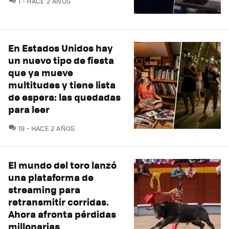
1
HACE 2 AÑOS
En Estados Unidos hay
un nuevo tipo de fiesta
que ya mueve
multitudes y tiene lista
de espera: las quedadas
para leer
COMENTARIOS
19
HACE 2 AÑOS
El mundo del toro lanzó
una plataforma de
streaming para
retransmitir corridas.
Ahora afronta pérdidas
millonarias