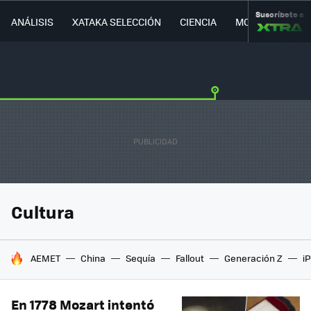
Suscríbete a
ANÁLISIS
XATAKA SELECCIÓN
CIENCIA
MOVILIDAD
Cultura
HOY SE HABLA DE
AEMET
China
Sequía
Fallout
Generación Z
i
En 1778 Mozart intentó