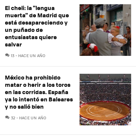
El cheli: la "lengua
muerta" de Madrid que
está desapareciendo y
un puñado de
entusiastas quiere
salvar
COMENTARIOS
13
HACE UN AÑO
México ha prohibido
matar o herir a los toros
en las corridas. España
ya lo intentó en Baleares
y no salió bien
COMENTARIOS
32
HACE UN AÑO