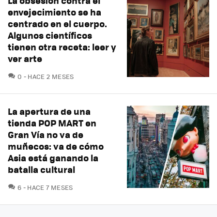
La obsesión contra el
envejecimiento se ha
centrado en el cuerpo.
Algunos científicos
tienen otra receta: leer y
ver arte
COMENTARIOS
0
HACE 2 MESES
La apertura de una
tienda POP MART en
Gran Vía no va de
muñecos: va de cómo
Asia está ganando la
batalla cultural
COMENTARIOS
6
HACE 7 MESES