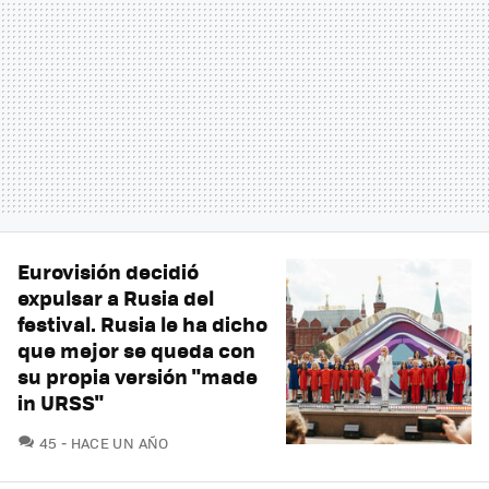
Eurovisión decidió
expulsar a Rusia del
festival. Rusia le ha dicho
que mejor se queda con
su propia versión "made
in URSS"
COMENTARIOS
45
HACE UN AÑO