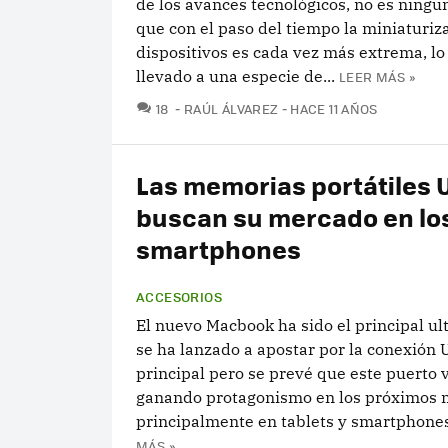
de los avances tecnológicos, no es ning
que con el paso del tiempo la miniaturiz
dispositivos es cada vez más extrema, lo
llevado a una especie de...
LEER MÁS »
COMENTARIOS
18
RAÚL ÁLVAREZ
HACE 11 AÑOS
Las memorias portátiles 
buscan su mercado en lo
smartphones
ACCESORIOS
El nuevo Macbook ha sido el principal u
se ha lanzado a apostar por la conexión
principal pero se prevé que este puerto 
ganando protagonismo en los próximos 
principalmente en tablets y smartphones.
MÁS »