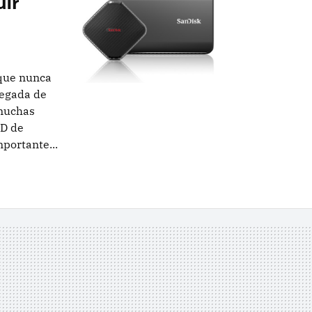
uir
que nunca
llegada de
muchas
SD de
portante...