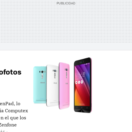
ofotos
enPad, lo
ria Computex
n el que los
 Zenfone
ÁS »