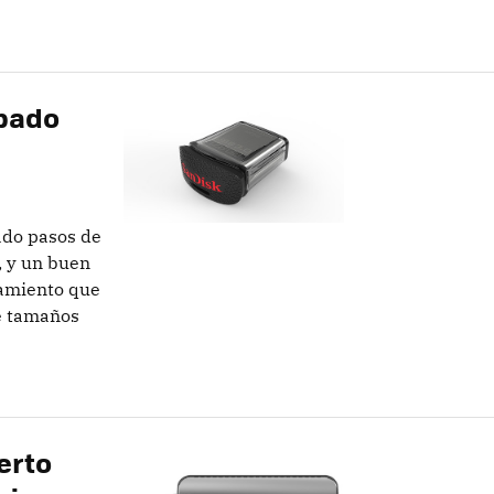
pado
ado pasos de
, y un buen
namiento que
e tamaños
erto