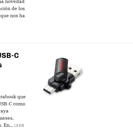
una novedad
ación de los
 que nos ha
USB-C
s
ltrabook que
 USB-C como
vaya
meses,
 En...
LEER