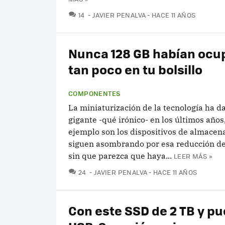
COMENTARIOS
14
JAVIER PENALVA
HACE 11 AÑOS
Nunca 128 GB habían ocu
tan poco en tu bolsillo
COMPONENTES
La miniaturización de la tecnología ha d
gigante -qué irónico- en los últimos años
ejemplo son los dispositivos de almace
siguen asombrando por esa reducción d
sin que parezca que haya...
LEER MÁS »
COMENTARIOS
24
JAVIER PENALVA
HACE 11 AÑOS
Con este SSD de 2 TB y pu