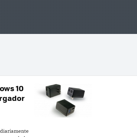
ows 10
argador
 diariamente