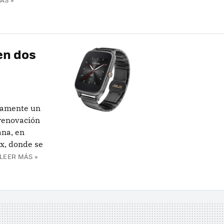
en dos
samente un
 renovación
ana, en
x, donde se
LEER MÁS »