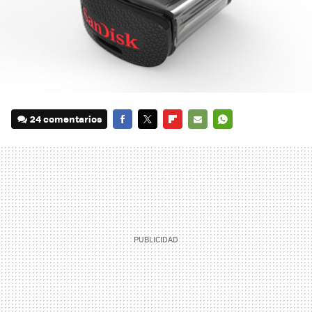
24 comentarios
FACEBOOK
TWITTER
FLIPBOARD
E-
WHATSAPP
MAIL