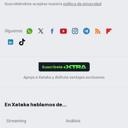
Suscribiéndote aceptas nuestra
política de privacidad
Síguenos
Wh
Twit
Fac
You
Inst
Tele
RSS
Flip
ats
ter
ebo
tub
agr
gra
boa
Link
Tikt
App
ok
e
am
m
rd
edI
ok
Suscríbete a
n
Apoya a Xataka y disfruta ventajas exclusivas
En Xataka hablamos de...
Streaming
Análisis