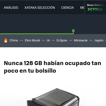
Suscríbete a
ANÁLISIS
XATAKA SELECCIÓN
CIENCIA
MOVILIDAD
HOY SE HABLA DE
China
Elon Musk
IA
Eclipse
Miniserie
Japón
Nunca 128 GB habían ocupado tan
poco en tu bolsillo