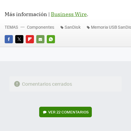
Más información |
Business Wire
.
TEMAS
Componentes
SanDisk
Memoria USB SanDi
FACEBOOK
TWITTER
FLIPBOARD
E-
WHATSAPP
MAIL
Comentarios cerrados
VER
22 COMENTARIOS